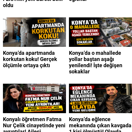
oldu
Konya’da apartmanda
Konya’da o mahallede
korkutan koku! Gerçek
yollar baştan aşağı
ölçümle ortaya çıktı
yenilendi! İşte değişen
sokaklar
Konyalı öğretmen Fatma
Konya’da eğlence
Nur Çelik cinayetinde yeni
mekanında çıkan kavgada
ayrıntılar! Ailesi
1 kişi ölmüştü! Olayda