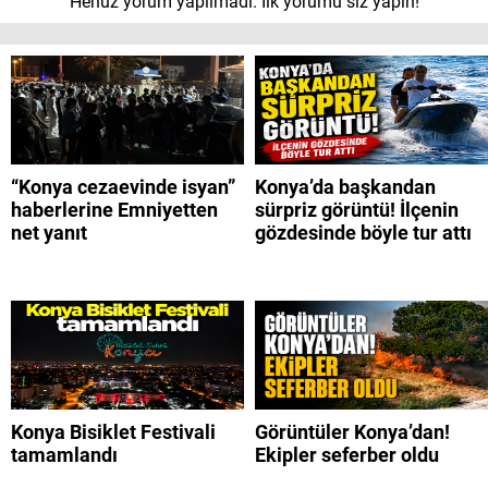
Henüz yorum yapılmadı. İlk yorumu siz yapın!
“Konya cezaevinde isyan”
Konya’da başkandan
haberlerine Emniyetten
sürpriz görüntü! İlçenin
net yanıt
gözdesinde böyle tur attı
Konya Bisiklet Festivali
Görüntüler Konya’dan!
tamamlandı
Ekipler seferber oldu