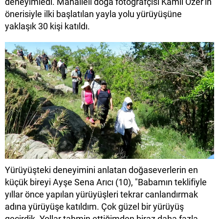
deneyimledi. Mahalleli doğa fotoğrafçısı Kamil Özer'in
önerisiyle ilki başlatılan yayla yolu yürüyüşüne
yaklaşık 30 kişi katıldı.
Yürüyüşteki deneyimini anlatan doğaseverlerin en
küçük bireyi Ayşe Sena Arıcı (10), "Babamın teklifiyle
yıllar önce yapılan yürüyüşleri tekrar canlandırmak
adına yürüyüşe katıldım. Çok güzel bir yürüyüş
geçirdik. Yollar tahmin ettiğimden biraz daha fazla