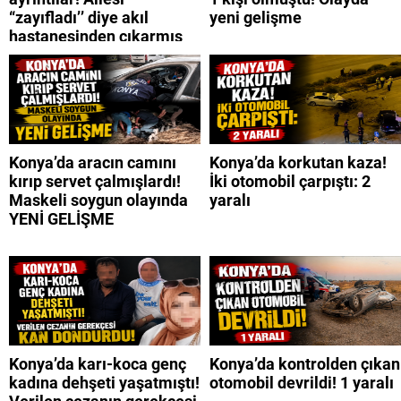
“zayıfladı’’ diye akıl
yeni gelişme
hastanesinden çıkarmış
Konya’da aracın camını
Konya’da korkutan kaza!
kırıp servet çalmışlardı!
İki otomobil çarpıştı: 2
Maskeli soygun olayında
yaralı
YENİ GELİŞME
Konya’da karı-koca genç
Konya’da kontrolden çıkan
kadına dehşeti yaşatmıştı!
otomobil devrildi! 1 yaralı