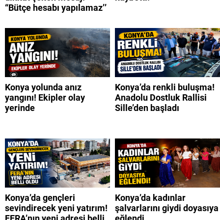
“Bütçe hesabı yapılamaz’’
Konya yolunda anız
Konya’da renkli buluşma!
yangını! Ekipler olay
Anadolu Dostluk Rallisi
yerinde
Sille’den başladı
Konya’da gençleri
Konya’da kadınlar
sevindirecek yeni yatırım!
şalvarlarını giydi doyasıya
FERA’nın yeni adresi belli
eğlendi