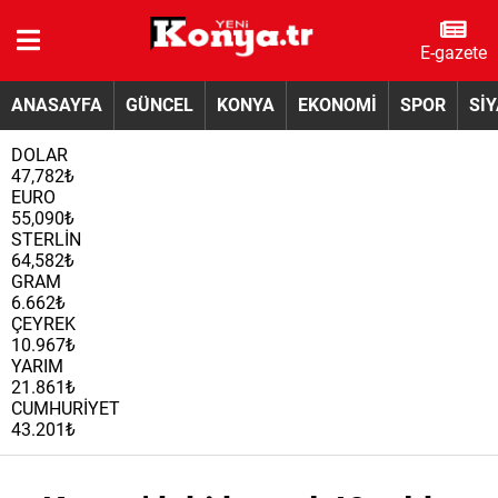
E-gazete
ANASAYFA
GÜNCEL
KONYA
EKONOMİ
SPOR
Sİ
DOLAR
47,782₺
EURO
55,090₺
STERLİN
64,582₺
GRAM
6.662₺
ÇEYREK
10.967₺
YARIM
21.861₺
CUMHURİYET
43.201₺