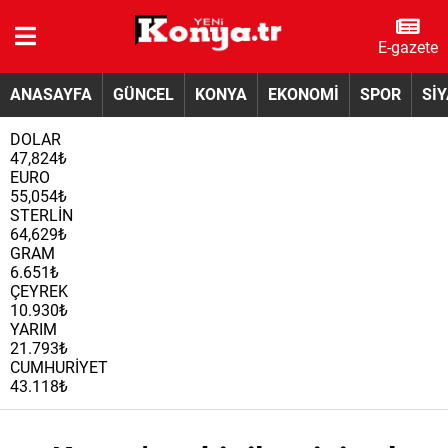
E-gazete
ANASAYFA
GÜNCEL
KONYA
EKONOMİ
SPOR
Sİ
DOLAR
47,824₺
EURO
55,054₺
STERLİN
64,629₺
GRAM
6.651₺
ÇEYREK
10.930₺
YARIM
21.793₺
CUMHURİYET
43.118₺