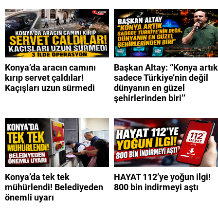
Konya’da aracın camını
Başkan Altay: “Konya artık
kırıp servet çaldılar!
sadece Türkiye’nin değil
Kaçışları uzun sürmedi
dünyanın en güzel
şehirlerinden biri’’
Konya’da tek tek
HAYAT 112’ye yoğun ilgi!
mühürlendi! Belediyeden
800 bin indirmeyi aştı
önemli uyarı