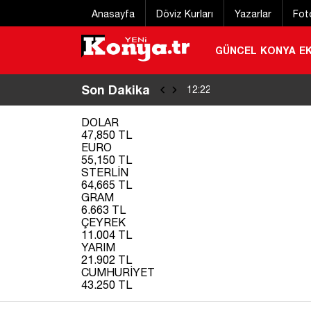
Anasayfa
Döviz Kurları
Yazarlar
Fot
GÜNCEL
KONYA
E
Son Dakika
Konya’da o mahall
12:22
/
sokaklar
|
DOLAR
47,850 TL
EURO
55,150 TL
STERLİN
64,665 TL
GRAM
6.663 TL
ÇEYREK
11.004 TL
YARIM
21.902 TL
CUMHURİYET
43.250 TL