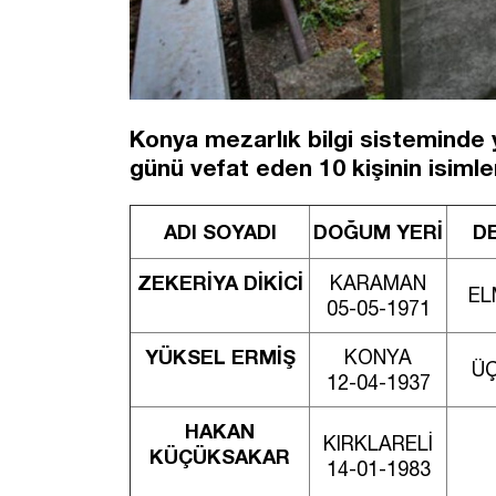
Konya mezarlık bilgi sisteminde y
günü vefat eden 10 kişinin isimleri
ADI SOYADI
DOĞUM YERİ
D
ZEKERİYA DİKİCİ
KARAMAN
EL
05-05-1971
YÜKSEL ERMİŞ
KONYA
ÜÇ
12-04-1937
HAKAN
KIRKLARELİ
KÜÇÜKSAKAR
14-01-1983