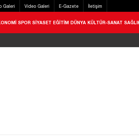
o Galeri
Video Galeri
E-Gazete
İletişim
KONOMİ
SPOR
SİYASET
EĞİTİM
DÜNYA
KÜLTÜR-SANAT
SAĞLI
ede yollar baştan aşağı yenilendi! İşte değişen