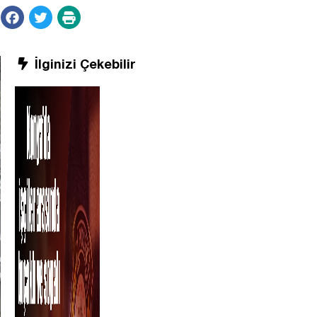
İlginizi Çekebilir