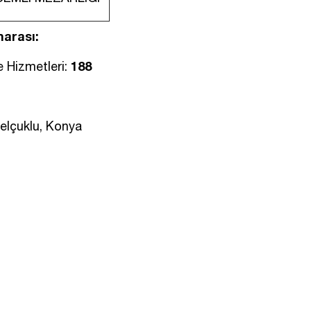
marası:
188
 Hizmetleri:
Selçuklu, Konya