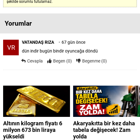
şekilde sorumlu tutulamaz.
Yorumlar
VATANDAŞ RIZA
67 gün önce
VR
dün indir bugün bindir oyuncağa döndü
Cevapla
Begen (0)
Begenme (0)
Altının kilogram fiyatı 6
Akaryakıtta bir kez daha
milyon 673 bin liraya
tabela değişecek! Zam
yükseldi
yolda