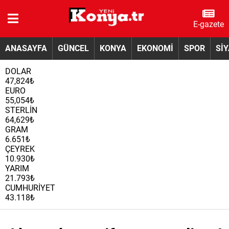
E-gazete
ANASAYFA
GÜNCEL
KONYA
EKONOMİ
SPOR
Sİ
DOLAR
47,824₺
EURO
55,054₺
STERLİN
64,629₺
GRAM
6.651₺
ÇEYREK
10.930₺
YARIM
21.793₺
CUMHURİYET
43.118₺