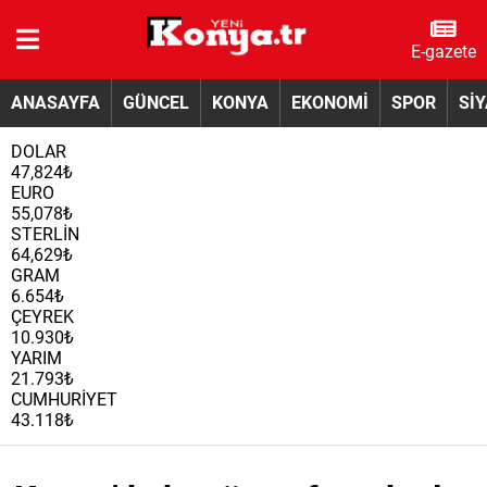
E-gazete
ANASAYFA
GÜNCEL
KONYA
EKONOMİ
SPOR
Sİ
DOLAR
47,824₺
EURO
55,078₺
STERLİN
64,629₺
GRAM
6.654₺
ÇEYREK
10.930₺
YARIM
21.793₺
CUMHURİYET
43.118₺