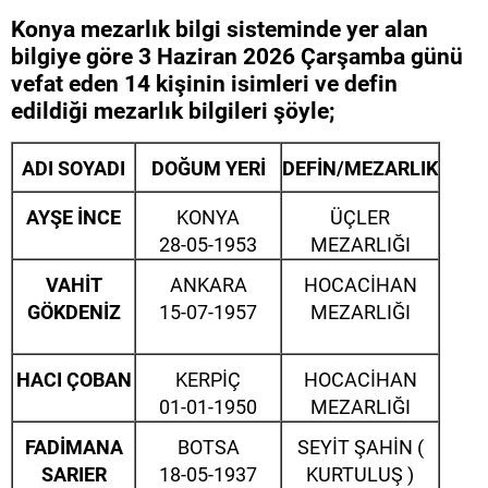
Konya mezarlık bilgi sisteminde yer alan
bilgiye göre 3 Haziran 2026 Çarşamba günü
vefat eden 14 kişinin isimleri ve defin
edildiği mezarlık bilgileri şöyle;
ADI SOYADI
DOĞUM YERİ
DEFİN/MEZARLIK
AYŞE İNCE
KONYA
ÜÇLER
28-05-1953
MEZARLIĞI
VAHİT
ANKARA
HOCACİHAN
GÖKDENİZ
15-07-1957
MEZARLIĞI
HACI ÇOBAN
KERPİÇ
HOCACİHAN
01-01-1950
MEZARLIĞI
FADİMANA
BOTSA
SEYİT ŞAHİN (
SARIER
18-05-1937
KURTULUŞ )