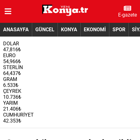
E-gazete
ANASAYFA
GÜNCEL
KONYA
EKONOMİ
SPOR
Sİ
DOLAR
47,816₺
EURO
54,966₺
STERLİN
64,437₺
GRAM
6.533₺
ÇEYREK
10.736₺
YARIM
21.406₺
CUMHURİYET
42.353₺