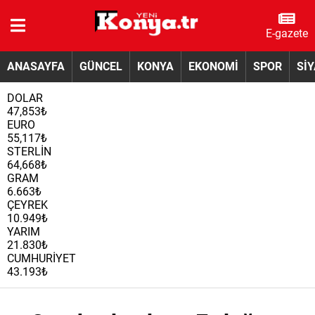
E-gazete
ANASAYFA
GÜNCEL
KONYA
EKONOMİ
SPOR
Sİ
DOLAR
47,853₺
EURO
55,117₺
STERLİN
64,668₺
GRAM
6.663₺
ÇEYREK
10.949₺
YARIM
21.830₺
CUMHURİYET
43.193₺