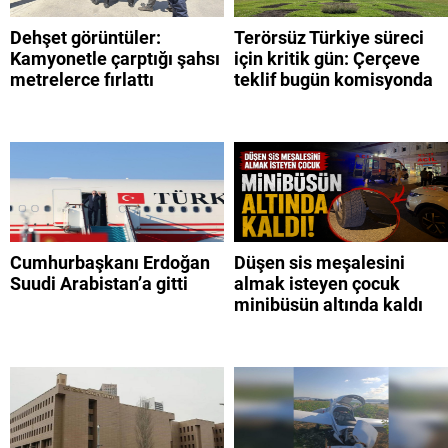
Dehşet görüntüler:
Terörsüz Türkiye süreci
Kamyonetle çarptığı şahsı
için kritik gün: Çerçeve
metrelerce fırlattı
teklif bugün komisyonda
Cumhurbaşkanı Erdoğan
Düşen sis meşalesini
Suudi Arabistan’a gitti
almak isteyen çocuk
minibüsün altında kaldı