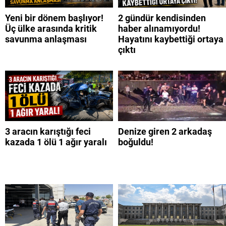
Yeni bir dönem başlıyor!
2 gündür kendisinden
Üç ülke arasında kritik
haber alınamıyordu!
savunma anlaşması
Hayatını kaybettiği ortaya
çıktı
3 aracın karıştığı feci
Denize giren 2 arkadaş
kazada 1 ölü 1 ağır yaralı
boğuldu!