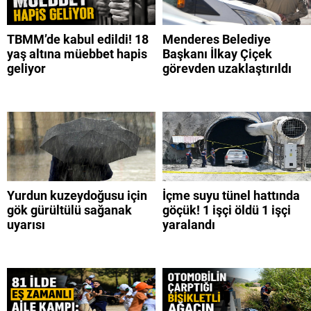
TBMM’de kabul edildi! 18
Menderes Belediye
yaş altına müebbet hapis
Başkanı İlkay Çiçek
geliyor
görevden uzaklaştırıldı
Yurdun kuzeydoğusu için
İçme suyu tünel hattında
gök gürültülü sağanak
göçük! 1 işçi öldü 1 işçi
uyarısı
yaralandı