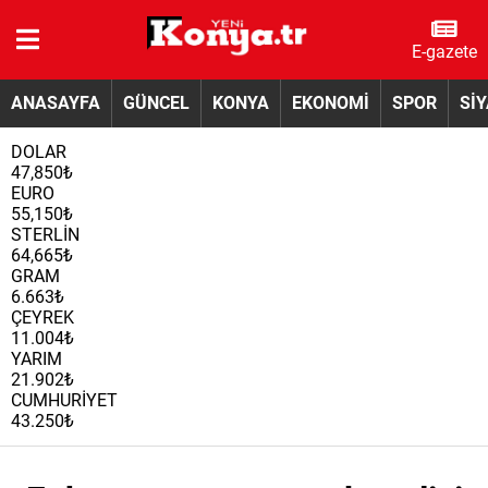
E-gazete
ANASAYFA
GÜNCEL
KONYA
EKONOMİ
SPOR
Sİ
DOLAR
47,850₺
EURO
55,150₺
STERLİN
64,665₺
GRAM
6.663₺
ÇEYREK
11.004₺
YARIM
21.902₺
CUMHURİYET
43.250₺