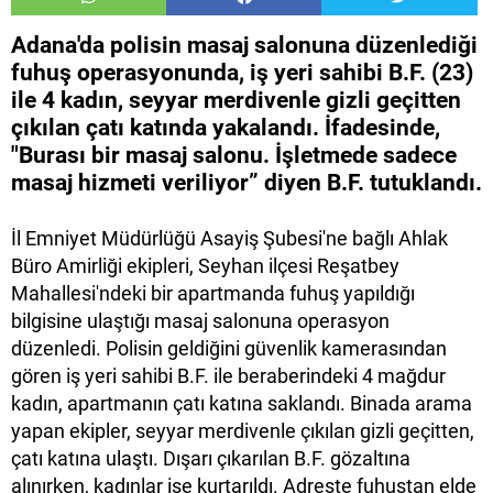
Adana'da polisin masaj salonuna düzenlediği
fuhuş operasyonunda, iş yeri sahibi B.F. (23)
ile 4 kadın, seyyar merdivenle gizli geçitten
çıkılan çatı katında yakalandı. İfadesinde,
"Burası bir masaj salonu. İşletmede sadece
masaj hizmeti veriliyor” diyen B.F. tutuklandı.
İl Emniyet Müdürlüğü Asayiş Şubesi'ne bağlı Ahlak
Büro Amirliği ekipleri, Seyhan ilçesi Reşatbey
Mahallesi'ndeki bir apartmanda fuhuş yapıldığı
bilgisine ulaştığı masaj salonuna operasyon
düzenledi. Polisin geldiğini güvenlik kamerasından
gören iş yeri sahibi B.F. ile beraberindeki 4 mağdur
kadın, apartmanın çatı katına saklandı. Binada arama
yapan ekipler, seyyar merdivenle çıkılan gizli geçitten,
çatı katına ulaştı. Dışarı çıkarılan B.F. gözaltına
alınırken, kadınlar ise kurtarıldı. Adreste fuhuştan elde