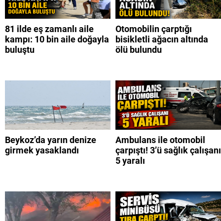
81 ilde eş zamanlı aile
Otomobilin çarptığı
kampı: 10 bin aile doğayla
bisikletli ağacın altında
buluştu
ölü bulundu
Beykoz’da yarın denize
Ambulans ile otomobil
girmek yasaklandı
çarpıştı! 3’ü sağlık çalışanı
5 yaralı