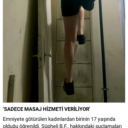
‘SADECE MASAJ HİZMETİ VERİLİYOR'
Emniyete götürülen kadınlardan birinin 17 yaşında
olduğu öğrenildi. Şüpheli B.F., hakkındaki suçlamaları