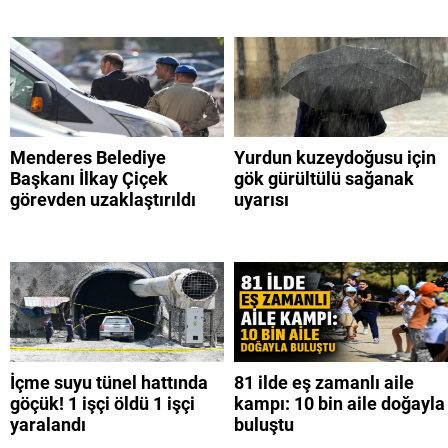
Menderes Belediye
Yurdun kuzeydoğusu için
Başkanı İlkay Çiçek
gök gürültülü sağanak
görevden uzaklaştırıldı
uyarısı
İçme suyu tünel hattında
81 ilde eş zamanlı aile
göçük! 1 işçi öldü 1 işçi
kampı: 10 bin aile doğayla
yaralandı
buluştu