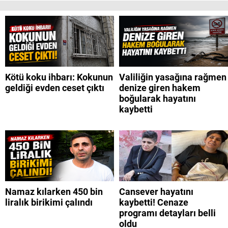
Kötü koku ihbarı: Kokunun
Valiliğin yasağına rağmen
geldiği evden ceset çıktı
denize giren hakem
boğularak hayatını
kaybetti
Namaz kılarken 450 bin
Cansever hayatını
liralık birikimi çalındı
kaybetti! Cenaze
programı detayları belli
oldu