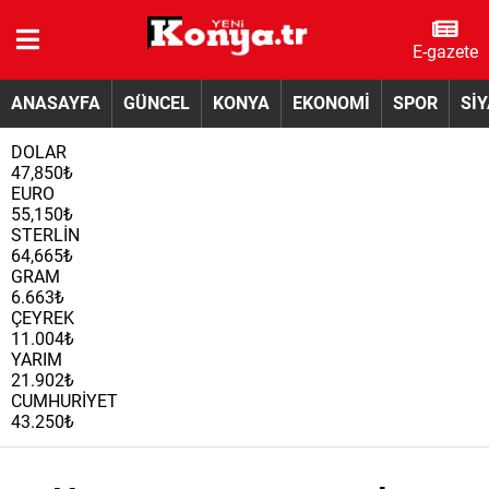
E-gazete
ANASAYFA
GÜNCEL
KONYA
EKONOMİ
SPOR
Sİ
DOLAR
47,850₺
EURO
55,150₺
STERLİN
64,665₺
GRAM
6.663₺
ÇEYREK
11.004₺
YARIM
21.902₺
CUMHURİYET
43.250₺