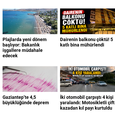
Plajlarda yeni dönem
Dairenin balkonu çöktü! 5
başlıyor: Bakanlık
katlı bina mühürlendi
işgallere müdahale
edecek
Gaziantep’te 4,5
İki otomobil çarpıştı 4 kişi
büyüklüğünde deprem
yaralandı: Motosikletli çift
kazadan kıl payı kurtuldu