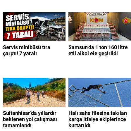
Servis minibüsü tıra
Samsun’da 1 ton 160 litre
çarptı! 7 yaralı
etil alkol ele geçirildi
Sultanhisar’da yıllardır
Halı saha filesine takılan
beklenen yol çalışması
karga itfaiye ekiplerince
tamamlandı
kurtarıldı