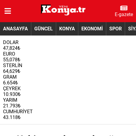
E-gazete
ANASAYFA
GÜNCEL
KONYA
EKONOMİ
SPOR
Sİ
DOLAR
47,824₺
EURO
55,078₺
STERLİN
64,629₺
GRAM
6.654₺
ÇEYREK
10.930₺
YARIM
21.793₺
CUMHURİYET
43.118₺