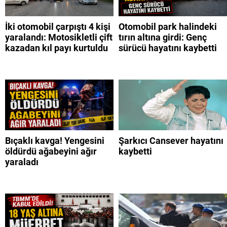
İki otomobil çarpıştı 4 kişi
Otomobil park halindeki
yaralandı: Motosikletli çift
tırın altına girdi: Genç
kazadan kıl payı kurtuldu
sürücü hayatını kaybetti
Bıçaklı kavga! Yengesini
Şarkıcı Cansever hayatını
öldürdü ağabeyini ağır
kaybetti
yaraladı