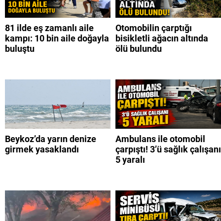
81 ilde eş zamanlı aile
Otomobilin çarptığı
kampı: 10 bin aile doğayla
bisikletli ağacın altında
buluştu
ölü bulundu
Beykoz’da yarın denize
Ambulans ile otomobil
girmek yasaklandı
çarpıştı! 3’ü sağlık çalışanı
5 yaralı