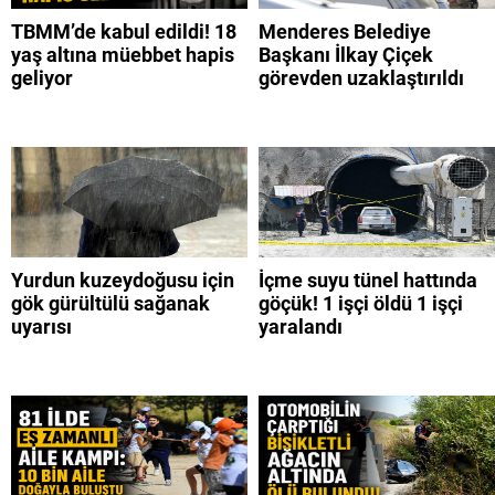
TBMM’de kabul edildi! 18
Menderes Belediye
yaş altına müebbet hapis
Başkanı İlkay Çiçek
geliyor
görevden uzaklaştırıldı
Yurdun kuzeydoğusu için
İçme suyu tünel hattında
gök gürültülü sağanak
göçük! 1 işçi öldü 1 işçi
uyarısı
yaralandı