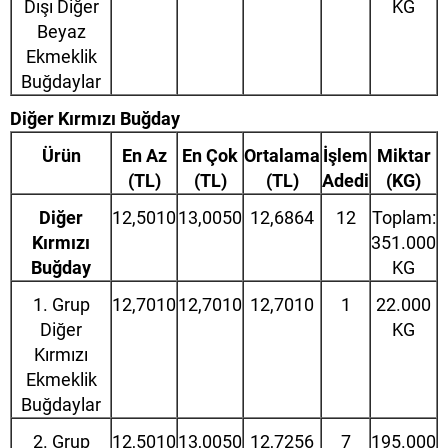
Dışı Diğer
KG
Beyaz
Ekmeklik
Buğdaylar
Diğer Kırmızı Buğday
Ürün
En Az
En Çok
Ortalama
İşlem
Miktar
(TL)
(TL)
(TL)
Adedi
(KG)
Diğer
12,5010
13,0050
12,6864
12
Toplam:
Kırmızı
351.000
Buğday
KG
1. Grup
12,7010
12,7010
12,7010
1
22.000
Diğer
KG
Kırmızı
Ekmeklik
Buğdaylar
2. Grup
12,5010
13,0050
12,7256
7
195.000