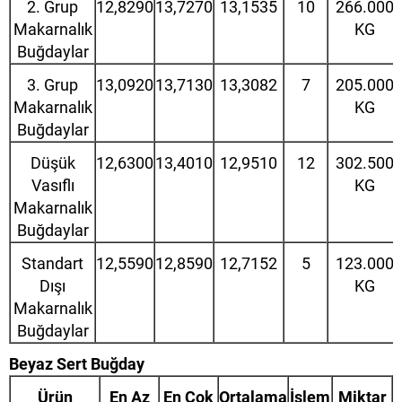
2. Grup
12,8290
13,7270
13,1535
10
266.000
Makarnalık
KG
Buğdaylar
3. Grup
13,0920
13,7130
13,3082
7
205.000
Makarnalık
KG
Buğdaylar
Düşük
12,6300
13,4010
12,9510
12
302.500
Vasıflı
KG
Makarnalık
Buğdaylar
Standart
12,5590
12,8590
12,7152
5
123.000
Dışı
KG
Makarnalık
Buğdaylar
Beyaz Sert Buğday
Ürün
En Az
En Çok
Ortalama
İşlem
Miktar