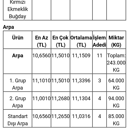
Kırmızı
Ekmeklik
Buğday
Arpa
Ürün
En Az
En Çok
Ortalama
İşlem
Miktar
(TL)
(TL)
(TL)
Adedi
(KG)
Arpa
10,6560
11,5010
11,1509
11
Toplam:
243.000
KG
1. Grup
11,1010
11,5010
11,3396
3
64.000
Arpa
KG
2. Grup
11,0010
11,2680
11,1304
4
94.000
Arpa
KG
Standart
10,6560
11,2650
11,0316
4
85.000
Dışı Arpa
KG