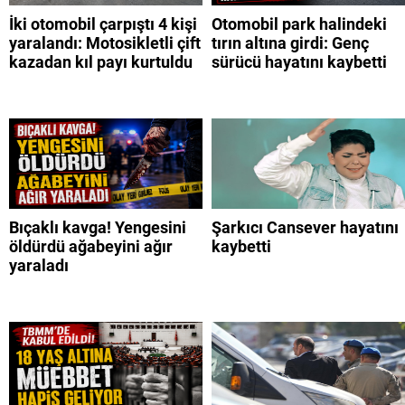
İki otomobil çarpıştı 4 kişi
Otomobil park halindeki
yaralandı: Motosikletli çift
tırın altına girdi: Genç
kazadan kıl payı kurtuldu
sürücü hayatını kaybetti
Bıçaklı kavga! Yengesini
Şarkıcı Cansever hayatını
öldürdü ağabeyini ağır
kaybetti
yaraladı