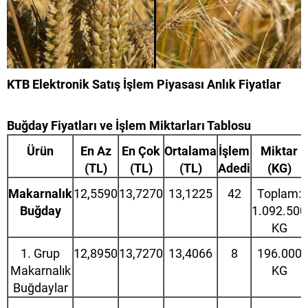
KTB Elektronik Satış İşlem Piyasası Anlık Fiyatlar
Buğday Fiyatları ve İşlem Miktarları Tablosu
Ürün
En Az
En Çok
Ortalama
İşlem
Miktar
(TL)
(TL)
(TL)
Adedi
(KG)
Makarnalık
12,5590
13,7270
13,1225
42
Toplam:
Buğday
1.092.500
KG
1. Grup
12,8950
13,7270
13,4066
8
196.000
Makarnalık
KG
Buğdaylar