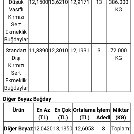
Düşük
12,1500
13,6210
12,9171
13
386.000
Vasıflı
KG
Kırmızı
Sert
Ekmeklik
Buğdaylar
Standart
11,8890
12,3010
12,1931
3
72.000
Dışı
KG
Kırmızı
Sert
Ekmeklik
Buğdaylar
Diğer Beyaz Buğday
Ürün
En Az
En Çok
Ortalama
İşlem
Miktar
(TL)
(TL)
(TL)
Adedi
(KG)
Diğer Beyaz
12,0420
13,1350
12,6053
8
Toplam: