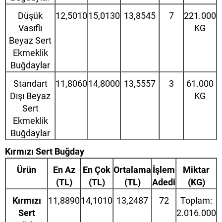
Düşük
12,5010
15,0130
13,8545
7
221.000
Vasıflı
KG
Beyaz Sert
Ekmeklik
Buğdaylar
Standart
11,8060
14,8000
13,5557
3
61.000
Dışı Beyaz
KG
Sert
Ekmeklik
Buğdaylar
Kırmızı Sert Buğday
Ürün
En Az
En Çok
Ortalama
İşlem
Miktar
(TL)
(TL)
(TL)
Adedi
(KG)
Kırmızı
11,8890
14,1010
13,2487
72
Toplam:
Sert
2.016.000