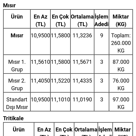
Mısır
Ürün
En Az
En Çok
Ortalama
İşlem
Miktar
(TL)
(TL)
(TL)
Adedi
(KG)
Mısır
10,9500
11,5800
11,3236
9
Toplam:
260.000
KG
Mısır 1.
11,5610
11,5800
11,5671
3
87.000
Grup
KG
Mısır 2.
11,4050
11,5220
11,4335
3
76.000
Grup
KG
Standart
10,9500
11,1010
11,0190
3
97.000
Dışı Mısır
KG
Tritikale
Ürün
En Az
En Çok
Ortalama
İşlem
Miktar