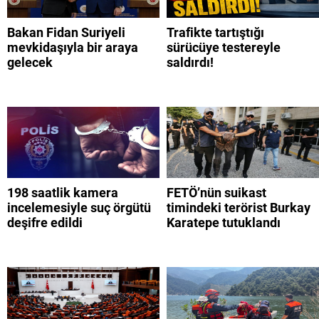
Bakan Fidan Suriyeli
Trafikte tartıştığı
mevkidaşıyla bir araya
sürücüye testereyle
gelecek
saldırdı!
198 saatlik kamera
FETÖ’nün suikast
incelemesiyle suç örgütü
timindeki terörist Burkay
deşifre edildi
Karatepe tutuklandı