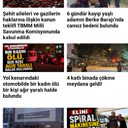
Şehit aileleri ve gazilerin
6 gündür kayıp yaşlı
haklarına ilişkin kanun
adamın Berke Barajı’nda
teklifi TBMM Milli
cansız bedeni bulundu
Savunma Komisyonunda
kabul edildi
Yol kenarındaki
4 katlı binada çökme
otomobilde bir kadın ölü
meydana geldi!
bir kişi ağır yaralı halde
bulundu