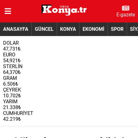
E-gazete
ANASAYFA
GÜNCEL
KONYA
EKONOMİ
SPOR
Sİ
DOLAR
47,731₺
EURO
54,921₺
STERLİN
64,370₺
GRAM
6.506₺
ÇEYREK
10.702₺
YARIM
21.338₺
CUMHURİYET
42.219₺