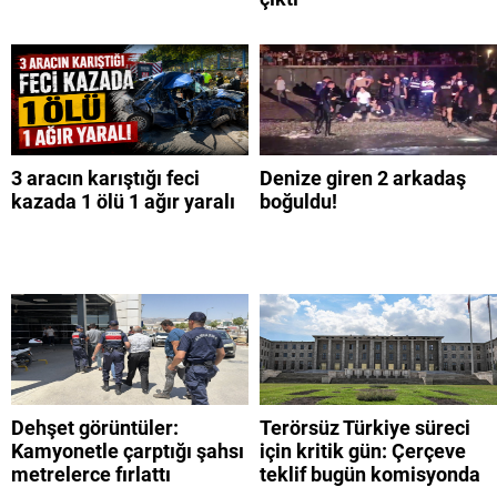
3 aracın karıştığı feci
Denize giren 2 arkadaş
kazada 1 ölü 1 ağır yaralı
boğuldu!
Dehşet görüntüler:
Terörsüz Türkiye süreci
Kamyonetle çarptığı şahsı
için kritik gün: Çerçeve
metrelerce fırlattı
teklif bugün komisyonda