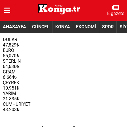
E-gazete
ANASAYFA
GÜNCEL
KONYA
EKONOMİ
SPOR
Sİ
DOLAR
47,829₺
EURO
55,070₺
STERLİN
64,636₺
GRAM
6.664₺
ÇEYREK
10.951₺
YARIM
21.835₺
CUMHURİYET
43.203₺