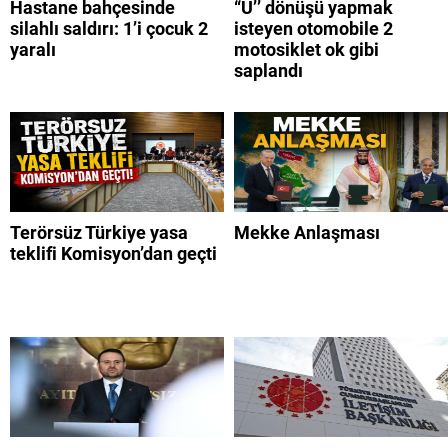
Hastane bahçesinde
“U’’ dönüşü yapmak
silahlı saldırı: 1’i çocuk 2
isteyen otomobile 2
yaralı
motosiklet ok gibi
saplandı
Terörsüz Türkiye yasa
Mekke Anlaşması
teklifi Komisyon’dan geçti