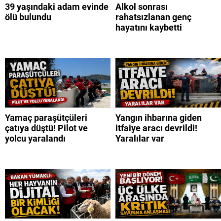
39 yaşındaki adam evinde
Alkol sonrası
ölü bulundu
rahatsızlanan genç
hayatını kaybetti
Yamaç paraşütçüleri
Yangın ihbarına giden
çatıya düştü! Pilot ve
itfaiye aracı devrildi!
yolcu yaralandı
Yaralılar var