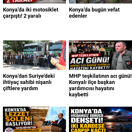
Konya’da iki motosiklet
Konya’da bugün vefat
çarpıştı! 2 yaralı
edenler
Konya’dan Suriye’deki
MHP teşkilatının acı günü!
ihtiyaç sahibi nişanlı
Konyalı ilçe başkan
çiftlere yardım
yardımcısı hayatını
kaybetti