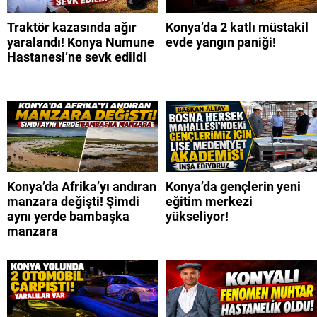
Traktör kazasında ağır
Konya’da 2 katlı müstakil
yaralandı! Konya Numune
evde yangın paniği!
Hastanesi’ne sevk edildi
Konya’da Afrika’yı andıran
Konya’da gençlerin yeni
manzara değişti! Şimdi
eğitim merkezi
aynı yerde bambaşka
yükseliyor!
manzara