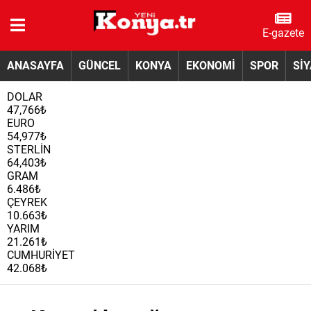
E-gazete
ANASAYFA
GÜNCEL
KONYA
EKONOMİ
SPOR
Sİ
DOLAR
47,766₺
EURO
54,977₺
STERLİN
64,403₺
GRAM
6.486₺
ÇEYREK
10.663₺
YARIM
21.261₺
CUMHURİYET
42.068₺