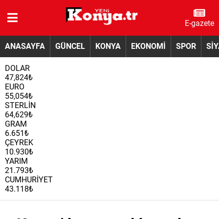
E-gazete
ANASAYFA
GÜNCEL
KONYA
EKONOMİ
SPOR
Sİ
DOLAR
47,824₺
EURO
55,054₺
STERLİN
64,629₺
GRAM
6.651₺
ÇEYREK
10.930₺
YARIM
21.793₺
CUMHURİYET
43.118₺