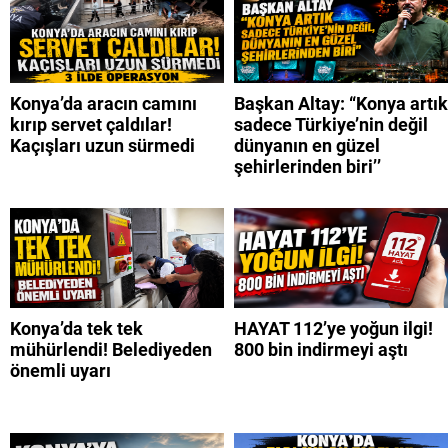
Konya’da aracın camını
Başkan Altay: “Konya artık
kırıp servet çaldılar!
sadece Türkiye’nin değil
Kaçışları uzun sürmedi
dünyanın en güzel
şehirlerinden biri’’
Konya’da tek tek
HAYAT 112’ye yoğun ilgi!
mühürlendi! Belediyeden
800 bin indirmeyi aştı
önemli uyarı