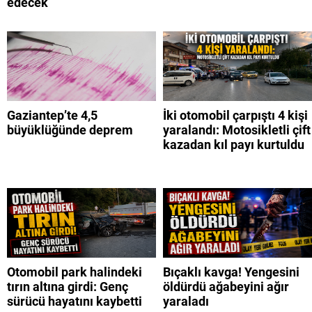
edecek
Gaziantep’te 4,5
İki otomobil çarpıştı 4 kişi
büyüklüğünde deprem
yaralandı: Motosikletli çift
kazadan kıl payı kurtuldu
Otomobil park halindeki
Bıçaklı kavga! Yengesini
tırın altına girdi: Genç
öldürdü ağabeyini ağır
sürücü hayatını kaybetti
yaraladı