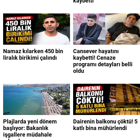
kaybetti
Namaz kılarken 450 bin
Cansever hayatını
liralık birikimi çalındı
kaybetti! Cenaze
programı detayları belli
oldu
Plajlarda yeni dönem
Dairenin balkonu çöktü! 5
başlıyor: Bakanlık
katlı bina mühürlendi
işgallere müdahale