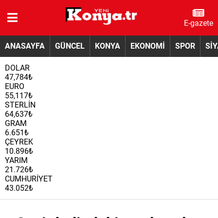
E-gazete
ANASAYFA
GÜNCEL
KONYA
EKONOMİ
SPOR
Sİ
DOLAR
47,784₺
EURO
55,117₺
STERLİN
64,637₺
GRAM
6.651₺
ÇEYREK
10.896₺
YARIM
21.726₺
CUMHURİYET
43.052₺