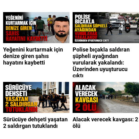
Yeğenini kurtarmak için
Polise bıçakla saldıran
denize giren şahıs
şüpheli ayağından
hayatını kaybetti
vurularak yakalandı:
Üzerinden uyuşturucu
çıktı
Sürücüye dehşeti yaşatan
Alacak verecek kavgası: 2
2 saldırgan tutuklandı
ölü