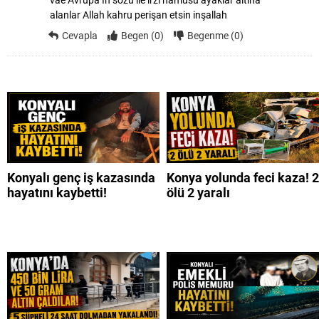
vae Avrupa İn sözü ile ırzı namusu ayaklar altına
alanlar Allah kahru perişan etsin inşallah
Cevapla
Begen (0)
Begenme (0)
Konyalı genç iş kazasında
Konya yolunda feci kaza! 2
hayatını kaybetti!
ölü 2 yaralı