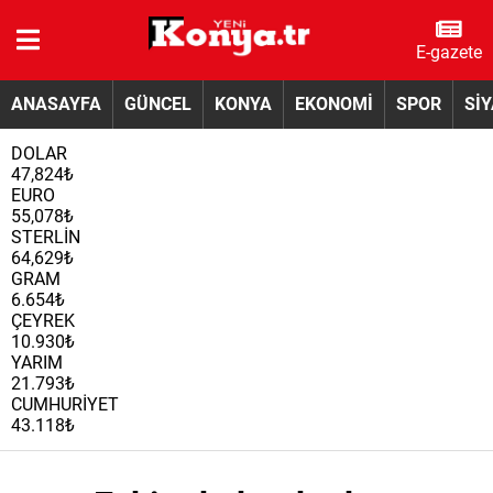
E-gazete
ANASAYFA
GÜNCEL
KONYA
EKONOMİ
SPOR
Sİ
DOLAR
47,824₺
EURO
55,078₺
STERLİN
64,629₺
GRAM
6.654₺
ÇEYREK
10.930₺
YARIM
21.793₺
CUMHURİYET
43.118₺