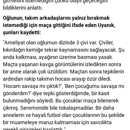
gitmesini istemediğini çünkü olaylı geçeceğini
bildiklerini anlattı.
Oğlunun, takım arkadaşlarını yalnız bırakmak
istemediği için maça gittiğini ifade eden Uyanık,
şunları kaydetti:
"Ameliyat olan oğlumun dizinde 3 çivi var. Çiviler,
kıkırdağın kemiğe tekrar kaynamasını sağlayacak. Şu
anda kalkması, ayağının üzerine basması yasak.
Maçta yaşanan kavga görüntülerini izledikten sonra
bir anne olarak çok üzüldüm. Maçtan sonra tepkilerin
ardından rakip takımın hocası arayıp özür diledi.
'Hocam savaşa mı çıktık?', 'Ben çocuğumu savaşa mı
gönderdim?' diye tepki gösterdiğimde, bir kasıt
bulunmadığını söyledi. Bu çocuklar maça bilenerek
çıkmış. Seremonide bile tokalaşmadılar. Bir daha
annelerin ve hayali futbol olan çocuklarının bu şekilde
bir muameleye maruz kalmaması için savcılıkta
gerekli girişimleri başlattık."