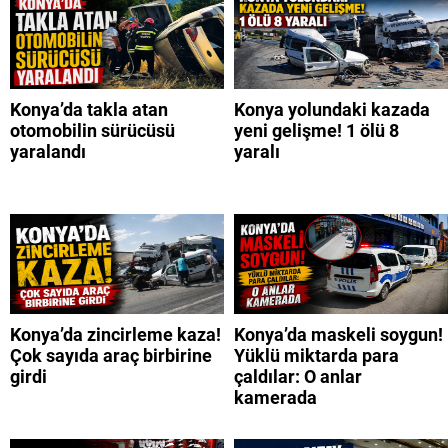
Konya’da takla atan
Konya yolundaki kazada
otomobilin sürücüsü
yeni gelişme! 1 ölü 8
yaralandı
yaralı
Konya’da zincirleme kaza!
Konya’da maskeli soygun!
Çok sayıda araç birbirine
Yüklü miktarda para
girdi
çaldılar: O anlar
kamerada