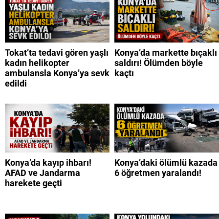
Tokat’ta tedavi gören yaşlı
Konya’da markette bıçaklı
kadın helikopter
saldırı! Ölümden böyle
ambulansla Konya’ya sevk
kaçtı
edildi
Konya’da kayıp ihbarı!
Konya’daki ölümlü kazada
AFAD ve Jandarma
6 öğretmen yaralandı!
harekete geçti