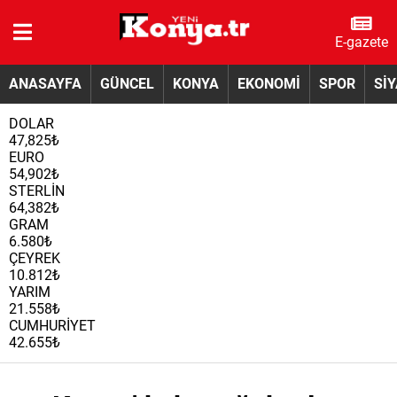
E-gazete
ANASAYFA
GÜNCEL
KONYA
EKONOMİ
SPOR
Sİ
DOLAR
47,825₺
EURO
54,902₺
STERLİN
64,382₺
GRAM
6.580₺
ÇEYREK
10.812₺
YARIM
21.558₺
CUMHURİYET
42.655₺