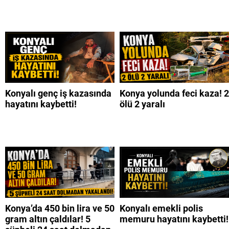
Konyalı genç iş kazasında
Konya yolunda feci kaza! 2
hayatını kaybetti!
ölü 2 yaralı
Konya’da 450 bin lira ve 50
Konyalı emekli polis
gram altın çaldılar! 5
memuru hayatını kaybetti!