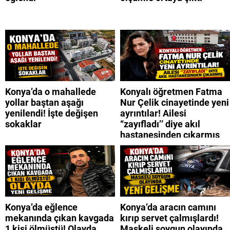
Konya’da o mahallede
Konyalı öğretmen Fatma
yollar baştan aşağı
Nur Çelik cinayetinde yeni
yenilendi! İşte değişen
ayrıntılar! Ailesi
sokaklar
“zayıfladı’’ diye akıl
hastanesinden çıkarmış
Konya’da eğlence
Konya’da aracın camını
mekanında çıkan kavgada
kırıp servet çalmışlardı!
1 kişi ölmüştü! Olayda
Maskeli soygun olayında