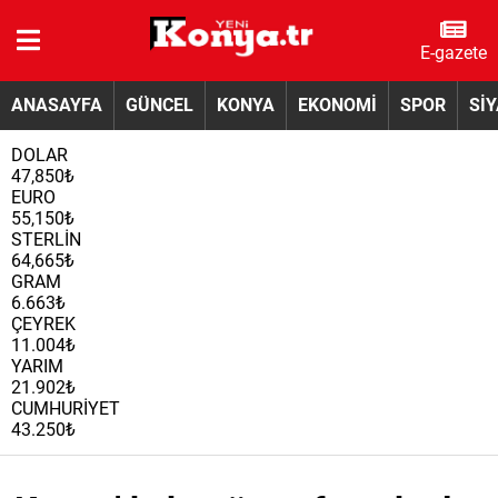
E-gazete
ANASAYFA
GÜNCEL
KONYA
EKONOMİ
SPOR
Sİ
DOLAR
47,850₺
EURO
55,150₺
STERLİN
64,665₺
GRAM
6.663₺
ÇEYREK
11.004₺
YARIM
21.902₺
CUMHURİYET
43.250₺