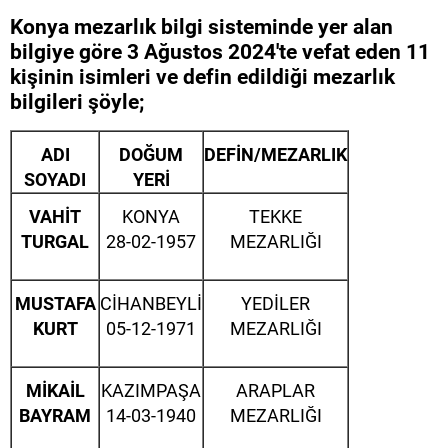
Konya mezarlık bilgi sisteminde yer alan
bilgiye göre 3 Ağustos 2024'te vefat eden 11
kişinin isimleri ve defin edildiği mezarlık
bilgileri şöyle;
ADI
DOĞUM
DEFİN/MEZARLIK
SOYADI
YERİ
VAHİT
KONYA
TEKKE
TURGAL
28-02-1957
MEZARLIĞI
MUSTAFA
CİHANBEYLİ
YEDİLER
KURT
05-12-1971
MEZARLIĞI
MİKAİL
KAZIMPAŞA
ARAPLAR
BAYRAM
14-03-1940
MEZARLIĞI