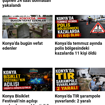
şüpheli 24 saat dolmadan
yakalandı
Konya’da bugün vefat
Konya’da temmuz ayında
edenler
polis bölgesindeki
kazalarda 11 kişi öldü
Konya Bisiklet
Konya’da TIR şarampole
Festivali’nin açılışı
yuvarlandı: 2 yaralı