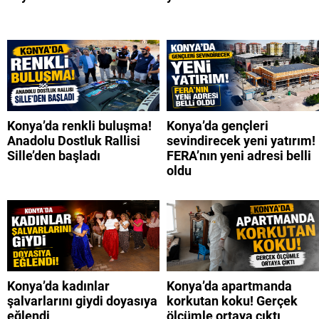
Konya’da renkli buluşma!
Konya’da gençleri
Anadolu Dostluk Rallisi
sevindirecek yeni yatırım!
Sille’den başladı
FERA’nın yeni adresi belli
oldu
Konya’da kadınlar
Konya’da apartmanda
şalvarlarını giydi doyasıya
korkutan koku! Gerçek
eğlendi
ölçümle ortaya çıktı