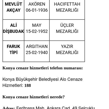
MEVLÜT
AKÖREN
HACIFETTAH
AKÇAY
06-01-1936
MEZARLIĞI
ALİ
MAY
ÜÇLER
DİŞBUDAK
15-02-1952
MEZARLIĞI
FARUK
ARGITHAN
YAZIR
TİPİ
25-02-1940
MEZARLIĞI
Konya cenaze hizmetleri telefon numarası:
Konya Büyükşehir Belediyesi Alo Cenaze
Hizmetleri:
188
Konya cenaze hizmetleri nerede?
Feritpaşa Mah. Ankara Cad. 49 Selçuklu,
Adres: