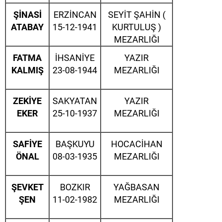
ŞİNASİ
ERZİNCAN
SEYİT ŞAHİN (
ATABAY
15-12-1941
KURTULUŞ )
MEZARLIĞI
FATMA
İHSANİYE
YAZIR
KALMIŞ
23-08-1944
MEZARLIĞI
ZEKİYE
SAKYATAN
YAZIR
EKER
25-10-1937
MEZARLIĞI
SAFİYE
BAŞKUYU
HOCACİHAN
ÖNAL
08-03-1935
MEZARLIĞI
ŞEVKET
BOZKIR
YAĞBASAN
ŞEN
11-02-1982
MEZARLIĞI