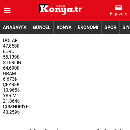
E-gazete
ANASAYFA
GÜNCEL
KONYA
EKONOMİ
SPOR
Sİ
DOLAR
47,858₺
EURO
55,139₺
STERLİN
64,690₺
GRAM
6.673₺
ÇEYREK
10.965₺
YARIM
21.864₺
CUMHURİYET
43.259₺