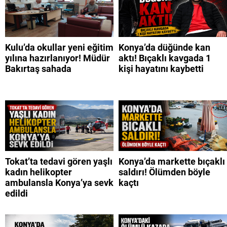
Kulu’da okullar yeni eğitim
Konya’da düğünde kan
yılına hazırlanıyor! Müdür
aktı! Bıçaklı kavgada 1
Bakırtaş sahada
kişi hayatını kaybetti
Tokat’ta tedavi gören yaşlı
Konya’da markette bıçaklı
kadın helikopter
saldırı! Ölümden böyle
ambulansla Konya’ya sevk
kaçtı
edildi