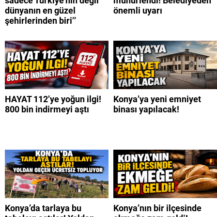
sadece Türkiye’nin değil
mühürlendi! Belediyeden
dünyanın en güzel
önemli uyarı
şehirlerinden biri’’
HAYAT 112’ye yoğun ilgi!
Konya’ya yeni emniyet
800 bin indirmeyi aştı
binası yapılacak!
Konya’da tarlaya bu
Konya’nın bir ilçesinde