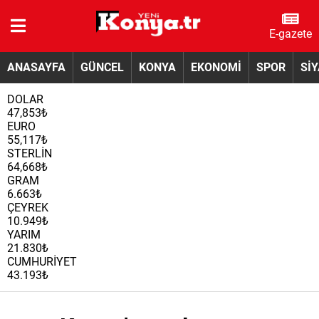
E-gazete
ANASAYFA
GÜNCEL
KONYA
EKONOMİ
SPOR
Sİ
DOLAR
47,853₺
EURO
55,117₺
STERLİN
64,668₺
GRAM
6.663₺
ÇEYREK
10.949₺
YARIM
21.830₺
CUMHURİYET
43.193₺