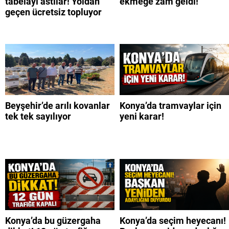
tabelayı astılar! Yoldan
ekmeğe zam geldi!
geçen ücretsiz topluyor
Beyşehir’de arılı kovanlar
Konya’da tramvaylar için
tek tek sayılıyor
yeni karar!
Konya’da bu güzergaha
Konya’da seçim heyecanı!