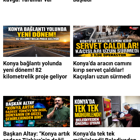
Konya bağlantı yolunda
Konya’da aracın camını
yeni dönem! 82
kırıp servet çaldılar!
kilometrelik proje geliyor
Kaçışları uzun sürmedi
Başkan Altay: “Konya artık
Konya’da tek tek