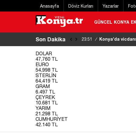
Anasayfa
Döviz Kurları
Yazarlar
Fot
GÜNCEL
KONYA
E
Son Dakika
6 gündür kayıp y
22:48
/
bulundu
|
DOLAR
47,760 TL
EURO
54,998 TL
STERLİN
64,419 TL
GRAM
6.497 TL
ÇEYREK
10.681 TL
YARIM
21.298 TL
CUMHURİYET
42.140 TL