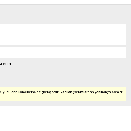
yorum.
uyucuların kendilerine ait görüşlerdir. Yazılan yorumlardan yenikonya.com.tr