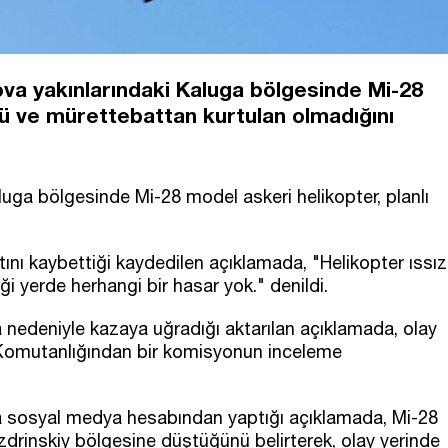
a yakınlarındaki Kaluga bölgesinde Mi-28
nü ve mürettebattan kurtulan olmadığını
uga bölgesinde Mi-28 model askeri helikopter, planlı
ını kaybettiği kaydedilen açıklamada, "Helikopter ıssız
i yerde herhangi bir hasar yok." denildi.
ıza nedeniyle kazaya uğradığı aktarılan açıklamada, olay
 Komutanlığından bir komisyonun inceleme
da sosyal medya hesabından yaptığı açıklamada, Mi-28
zdrinskiy bölgesine düştüğünü belirterek, olay yerinde