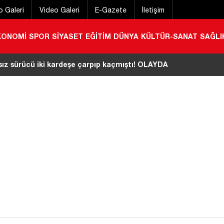
o Galeri
Video Galeri
E-Gazete
İletişim
KONOMİ
SPOR
SİYASET
EĞİTİM
DÜNYA
KÜLTÜR-SANAT
SAĞLI
aşlı adamın Berke Barajı’nda cansız bedeni