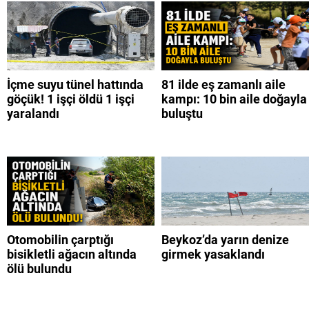
İçme suyu tünel hattında
81 ilde eş zamanlı aile
göçük! 1 işçi öldü 1 işçi
kampı: 10 bin aile doğayla
yaralandı
buluştu
Otomobilin çarptığı
Beykoz’da yarın denize
bisikletli ağacın altında
girmek yasaklandı
ölü bulundu