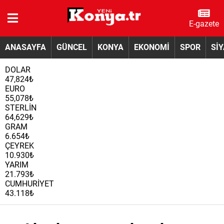
E-gazete
ANASAYFA
GÜNCEL
KONYA
EKONOMİ
SPOR
Sİ
DOLAR
47,824₺
EURO
55,078₺
STERLİN
64,629₺
GRAM
6.654₺
ÇEYREK
10.930₺
YARIM
21.793₺
CUMHURİYET
43.118₺