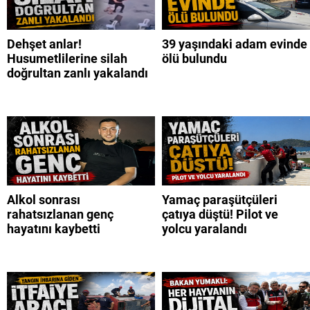
Dehşet anlar!
39 yaşındaki adam evinde
Husumetlilerine silah
ölü bulundu
doğrultan zanlı yakalandı
Alkol sonrası
Yamaç paraşütçüleri
rahatsızlanan genç
çatıya düştü! Pilot ve
hayatını kaybetti
yolcu yaralandı