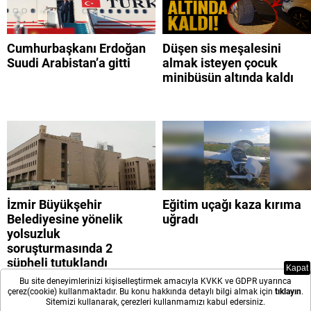
Cumhurbaşkanı Erdoğan
Düşen sis meşalesini
Suudi Arabistan’a gitti
almak isteyen çocuk
minibüsün altında kaldı
İzmir Büyükşehir
Eğitim uçağı kaza kırıma
Belediyesine yönelik
uğradı
yolsuzluk
soruşturmasında 2
şüpheli tutuklandı
Kapat
Bu site deneyimlerinizi kişiselleştirmek amacıyla KVKK ve GDPR uyarınca
çerez(cookie) kullanmaktadır. Bu konu hakkında detaylı bilgi almak için
tıklayın
.
Sitemizi kullanarak, çerezleri kullanmamızı kabul edersiniz.