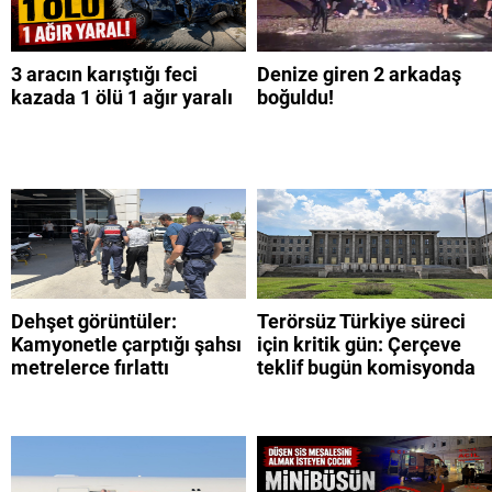
3 aracın karıştığı feci
Denize giren 2 arkadaş
kazada 1 ölü 1 ağır yaralı
boğuldu!
Dehşet görüntüler:
Terörsüz Türkiye süreci
Kamyonetle çarptığı şahsı
için kritik gün: Çerçeve
metrelerce fırlattı
teklif bugün komisyonda