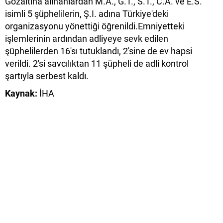
Gözaltına alınanlardan M.A., G.T., S.T., C.A. ve E.S.
isimli 5 şüphelilerin, Ş.I. adına Türkiye'deki
organizasyonu yönettiği öğrenildi.Emniyetteki
işlemlerinin ardından adliyeye sevk edilen
şüphelilerden 16'sı tutuklandı, 2'sine de ev hapsi
verildi. 2'si savcılıktan 11 şüpheli de adli kontrol
şartıyla serbest kaldı.
Kaynak:
İHA