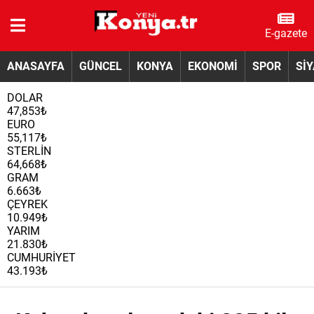
E-gazete
ANASAYFA
GÜNCEL
KONYA
EKONOMİ
SPOR
Sİ
DOLAR
47,853₺
EURO
55,117₺
STERLİN
64,668₺
GRAM
6.663₺
ÇEYREK
10.949₺
YARIM
21.830₺
CUMHURİYET
43.193₺