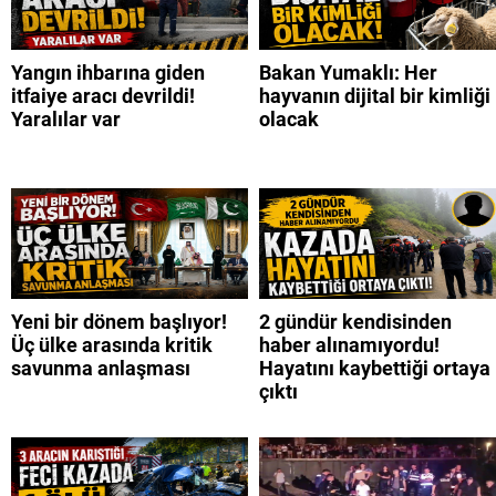
Yangın ihbarına giden
Bakan Yumaklı: Her
itfaiye aracı devrildi!
hayvanın dijital bir kimliği
Yaralılar var
olacak
Yeni bir dönem başlıyor!
2 gündür kendisinden
Üç ülke arasında kritik
haber alınamıyordu!
savunma anlaşması
Hayatını kaybettiği ortaya
çıktı