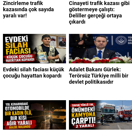
Zincirleme trafik
Cinayeti trafik kazası gibi
kazasında çok sayıda
göstermeye çalıştı:
yaralı var!
Deliller gerçeği ortaya
çıkardı
Evdeki silah faciası küçük
Adalet Bakanı Gürlek:
çocuğu hayattan kopardı
Terörsüz Türkiye milli bir
devlet politikasıdır