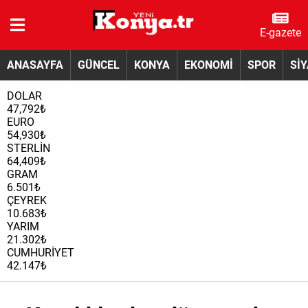
E-gazete
ANASAYFA
GÜNCEL
KONYA
EKONOMİ
SPOR
Sİ
DOLAR
47,792₺
EURO
54,930₺
STERLİN
64,409₺
GRAM
6.501₺
ÇEYREK
10.683₺
YARIM
21.302₺
CUMHURİYET
42.147₺