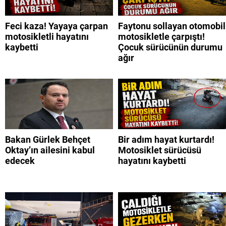
Feci kaza! Yayaya çarpan
Faytonu sollayan otomobil
motosikletli hayatını
motosikletle çarpıştı!
kaybetti
Çocuk sürücünün durumu
ağır
Bakan Gürlek Behçet
Bir adım hayat kurtardı!
Oktay’ın ailesini kabul
Motosiklet sürücüsü
edecek
hayatını kaybetti