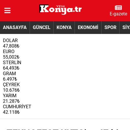
E-gazete
ANASAYFA
GÜNCEL
KONYA
EKONOMİ
SPOR
Sİ
DOLAR
47,808₺
EURO
55,002₺
STERLİN
64,493₺
GRAM
6.497₺
ÇEYREK
10.676₺
YARIM
21.287₺
CUMHURİYET
42.118₺