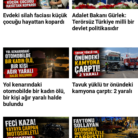
Evdeki silah faciası küçük
Adalet Bakanı Gürlek:
çocuğu hayattan kopardı
Terörsüz Türkiye milli bir
devlet politikasıdır
Yol kenarındaki
Tavuk yüklü tır önündeki
otomobilde bir kadın ölü,
kamyona çarptı: 2 yaralı
bir kişi ağır yaralı halde
bulundu