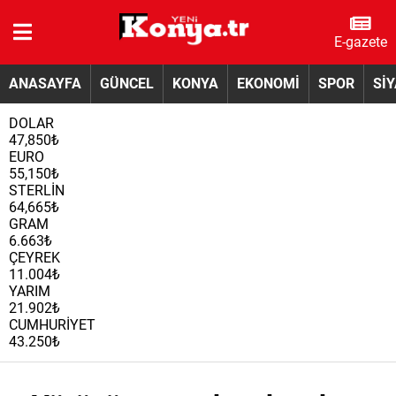
E-gazete
ANASAYFA
GÜNCEL
KONYA
EKONOMİ
SPOR
Sİ
DOLAR
47,850₺
EURO
55,150₺
STERLİN
64,665₺
GRAM
6.663₺
ÇEYREK
11.004₺
YARIM
21.902₺
CUMHURİYET
43.250₺