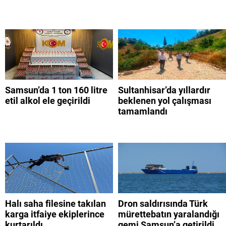
Samsun’da 1 ton 160 litre
Sultanhisar’da yıllardır
etil alkol ele geçirildi
beklenen yol çalışması
tamamlandı
Halı saha filesine takılan
Dron saldırısında Türk
karga itfaiye ekiplerince
mürettebatın yaralandığı
kurtarıldı
gemi Samsun’a getirildi