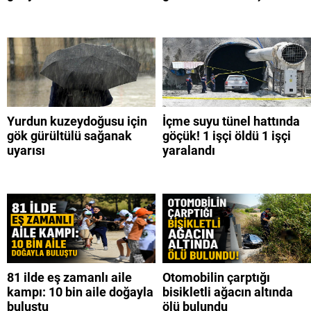
Yurdun kuzeydoğusu için
İçme suyu tünel hattında
gök gürültülü sağanak
göçük! 1 işçi öldü 1 işçi
uyarısı
yaralandı
81 ilde eş zamanlı aile
Otomobilin çarptığı
kampı: 10 bin aile doğayla
bisikletli ağacın altında
buluştu
ölü bulundu