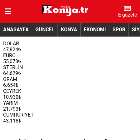
E-gazete
ANASAYFA
GÜNCEL
KONYA
EKONOMİ
SPOR
Sİ
DOLAR
47,824₺
EURO
55,078₺
STERLİN
64,629₺
GRAM
6.654₺
ÇEYREK
10.930₺
YARIM
21.793₺
CUMHURİYET
43.118₺