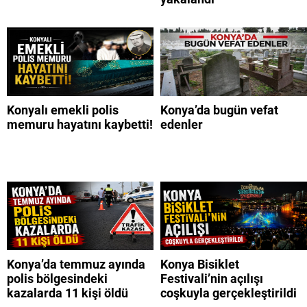
Konyalı emekli polis
Konya’da bugün vefat
memuru hayatını kaybetti!
edenler
Konya’da temmuz ayında
Konya Bisiklet
polis bölgesindeki
Festivali’nin açılışı
kazalarda 11 kişi öldü
coşkuyla gerçekleştirildi