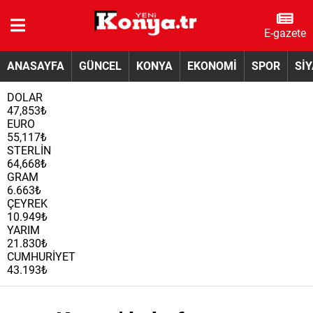
E-gazete
ANASAYFA
GÜNCEL
KONYA
EKONOMİ
SPOR
Sİ
DOLAR
47,853₺
EURO
55,117₺
STERLİN
64,668₺
GRAM
6.663₺
ÇEYREK
10.949₺
YARIM
21.830₺
CUMHURİYET
43.193₺