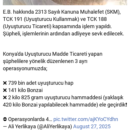
E.B. hakkında 2313 Sayılı Kanuna Muhalefet (SKM),
TCK 191 (Uyuşturucu Kullanmak) ve TCK 188
(Uyuşturucu Ticareti) kapsamında işlem yapıldı.
Şüpheli, işlemlerinin ardından adliyeye sevk edilecek.
Konya'da Uyuşturucu Madde Ticareti yapan
şüphelilere yönelik düzenlenen 3 ayrı
operasyonumuzda;
❌ 739 bin adet uyuşturucu hap
❌ 141 kilo Bonzai
❌ 2 kilo 825 gram uyuşturucu hammaddesi (yaklaşık
420 kilo Bonzai yapılabilecek hammadde) ele geçirdik❗️
⛔️ Operasyonlarda 4…
pic.twitter.com/ajKYoCYdhn
— Ali Yerlikaya (@AliYerlikaya)
August 27, 2025