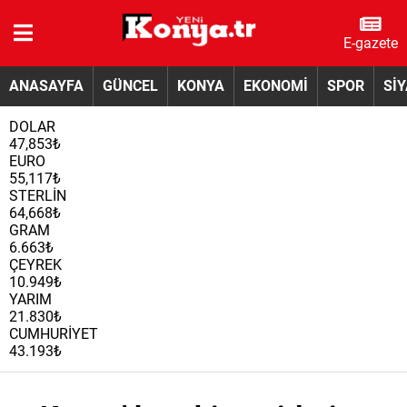
E-gazete
ANASAYFA
GÜNCEL
KONYA
EKONOMİ
SPOR
Sİ
DOLAR
47,853₺
EURO
55,117₺
STERLİN
64,668₺
GRAM
6.663₺
ÇEYREK
10.949₺
YARIM
21.830₺
CUMHURİYET
43.193₺