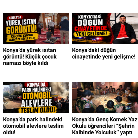
Konya’da yürek ısıtan
Konya’daki düğün
görüntü! Küçük çocuk
cinayetinde yeni gelişme!
namazı böyle kıldı
Konya’da park halindeki
Konya’da Genç Komek Yaz
otomobil alevlere teslim
Okulu öğrencileri “Şehrin
oldu!
Kalbinde Yolculuk’’ yaptı