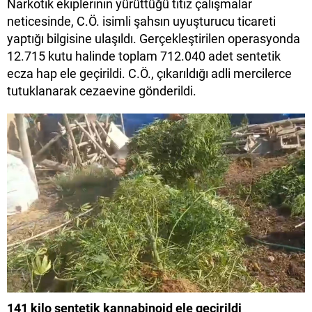
Narkotik ekiplerinin yürüttüğü titiz çalışmalar
neticesinde, C.Ö. isimli şahsın uyuşturucu ticareti
yaptığı bilgisine ulaşıldı. Gerçekleştirilen operasyonda
12.715 kutu halinde toplam 712.040 adet sentetik
ecza hap ele geçirildi. C.Ö., çıkarıldığı adli mercilerce
tutuklanarak cezaevine gönderildi.
141 kilo sentetik kannabinoid ele geçirildi