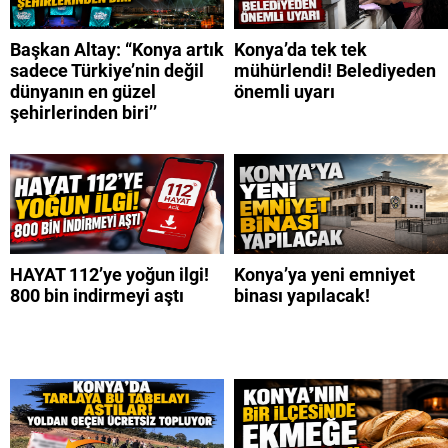
Başkan Altay: “Konya artık
Konya’da tek tek
sadece Türkiye’nin değil
mühürlendi! Belediyeden
dünyanın en güzel
önemli uyarı
şehirlerinden biri’’
HAYAT 112’ye yoğun ilgi!
Konya’ya yeni emniyet
800 bin indirmeyi aştı
binası yapılacak!