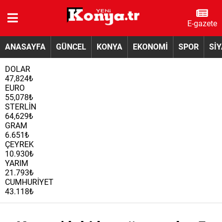
E-gazete
ANASAYFA
GÜNCEL
KONYA
EKONOMİ
SPOR
Sİ
DOLAR
47,824₺
EURO
55,078₺
STERLİN
64,629₺
GRAM
6.651₺
ÇEYREK
10.930₺
YARIM
21.793₺
CUMHURİYET
43.118₺