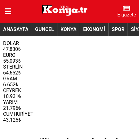
E-gazete
ANASAYFA
GÜNCEL
KONYA
EKONOMİ
SPOR
Sİ
DOLAR
47,830₺
EURO
55,093₺
STERLİN
64,652₺
GRAM
6.652₺
ÇEYREK
10.931₺
YARIM
21.796₺
CUMHURİYET
43.125₺