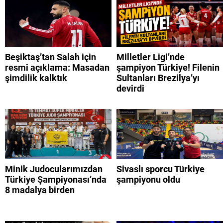
Beşiktaş’tan Salah için
Milletler Ligi’nde
resmi açıklama: Masadan
şampiyon Türkiye! Filenin
şimdilik kalktık
Sultanları Brezilya’yı
devirdi
Minik Judocularımızdan
Sivaslı sporcu Türkiye
Türkiye Şampiyonası’nda
şampiyonu oldu
8 madalya birden