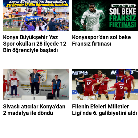
Konya Büyükşehir Yaz
Konyaspor’dan sol beke
Spor okulları 28 İlçede 12
Fransız fırtınası
Bin öğrenciyle başladı
Sivaslı atıcılar Konya’dan
Filenin Efeleri Milletler
2 madalya ile döndü
Ligi’nde 6. galibiyetini aldı