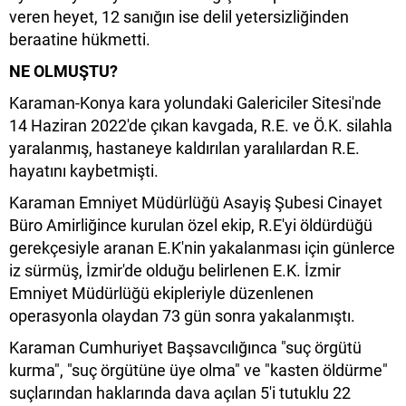
veren heyet, 12 sanığın ise delil yetersizliğinden
beraatine hükmetti.
NE OLMUŞTU?
Karaman-Konya kara yolundaki Galericiler Sitesi'nde
14 Haziran 2022'de çıkan kavgada, R.E. ve Ö.K. silahla
yaralanmış, hastaneye kaldırılan yaralılardan R.E.
hayatını kaybetmişti.
Karaman Emniyet Müdürlüğü Asayiş Şubesi Cinayet
Büro Amirliğince kurulan özel ekip, R.E'yi öldürdüğü
gerekçesiyle aranan E.K'nin yakalanması için günlerce
iz sürmüş, İzmir'de olduğu belirlenen E.K. İzmir
Emniyet Müdürlüğü ekipleriyle düzenlenen
operasyonla olaydan 73 gün sonra yakalanmıştı.
Karaman Cumhuriyet Başsavcılığınca "suç örgütü
kurma", "suç örgütüne üye olma" ve "kasten öldürme"
suçlarından haklarında dava açılan 5'i tutuklu 22