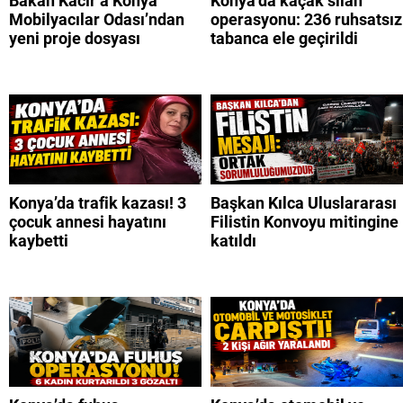
Bakan Kacır’a Konya
Konya’da kaçak silah
Mobilyacılar Odası’ndan
operasyonu: 236 ruhsatsız
yeni proje dosyası
tabanca ele geçirildi
Konya’da trafik kazası! 3
Başkan Kılca Uluslararası
çocuk annesi hayatını
Filistin Konvoyu mitingine
kaybetti
katıldı