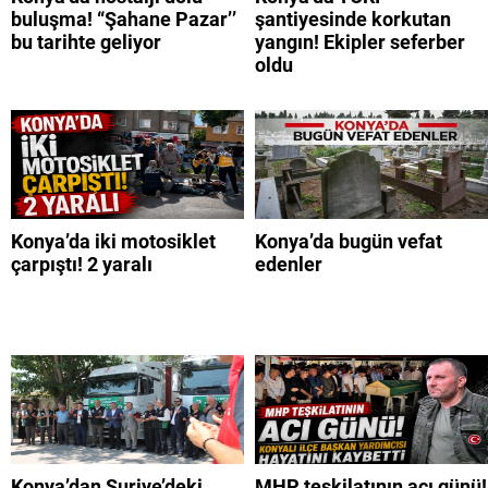
buluşma! “Şahane Pazar’’
şantiyesinde korkutan
bu tarihte geliyor
yangın! Ekipler seferber
oldu
Konya’da iki motosiklet
Konya’da bugün vefat
çarpıştı! 2 yaralı
edenler
Konya’dan Suriye’deki
MHP teşkilatının acı günü!