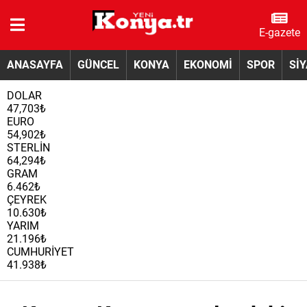
E-gazete
ANASAYFA
GÜNCEL
KONYA
EKONOMİ
SPOR
Sİ
DOLAR
47,703₺
EURO
54,902₺
STERLİN
64,294₺
GRAM
6.462₺
ÇEYREK
10.630₺
YARIM
21.196₺
CUMHURİYET
41.938₺