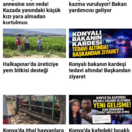
annesine son veda!
kazma vuruluyor! Bakan
Kazada yanındaki küçük
yardımcısı geliyor
kızı yara almadan
kurtulmuş
Halkapınar’da üreticiye
Konyalı bakanın kardeşi
yem bitkisi desteği
tedavi altında! Başkandan
ziyaret
Konya’da ithal hayvanlara
Konya’da kafedeki bıçaklı