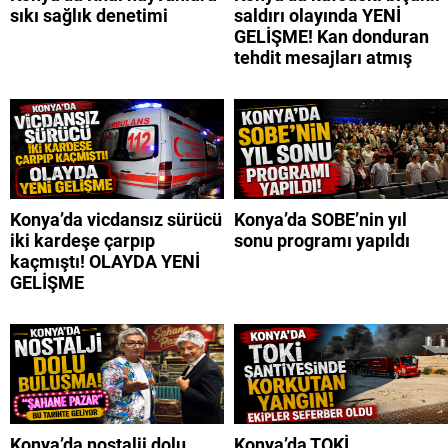
sıkı sağlık denetimi
saldırı olayında YENİ
GELİŞME! Kan donduran
tehdit mesajları atmış
Konya’da vicdansız sürücü
Konya’da SOBE’nin yıl
iki kardeşe çarpıp
sonu programı yapıldı
kaçmıştı! OLAYDA YENİ
GELİŞME
Konya’da nostalji dolu
Konya’da TOKİ