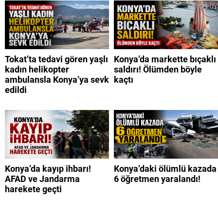
Tokat’ta tedavi gören yaşlı
Konya’da markette bıçaklı
kadın helikopter
saldırı! Ölümden böyle
ambulansla Konya’ya sevk
kaçtı
edildi
Konya’da kayıp ihbarı!
Konya’daki ölümlü kazada
AFAD ve Jandarma
6 öğretmen yaralandı!
harekete geçti