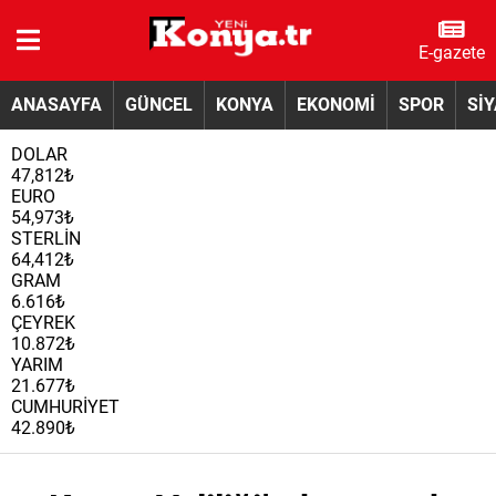
E-gazete
ANASAYFA
GÜNCEL
KONYA
EKONOMİ
SPOR
Sİ
DOLAR
47,812₺
EURO
54,973₺
STERLİN
64,412₺
GRAM
6.616₺
ÇEYREK
10.872₺
YARIM
21.677₺
CUMHURİYET
42.890₺