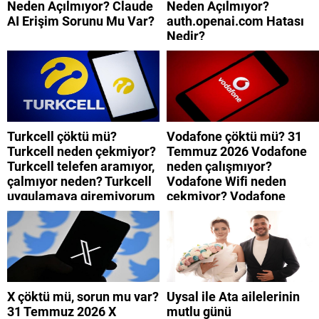
Neden Açılmıyor? Claude
Neden Açılmıyor?
AI Erişim Sorunu Mu Var?
auth.openai.com Hatası
Nedir?
Turkcell çöktü mü?
Vodafone çöktü mü? 31
Turkcell neden çekmiyor?
Temmuz 2026 Vodafone
Turkcell telefen aramıyor,
neden çalışmıyor?
çalmıyor neden? Turkcell
Vodafone Wifi neden
uygulamaya giremiyorum
çekmiyor? Vodafone
neden? Turkcell internet
mobil uygulamaya neden
neden yavaş?
giremiyorum?
X çöktü mü, sorun mu var?
Uysal ile Ata ailelerinin
31 Temmuz 2026 X
mutlu günü