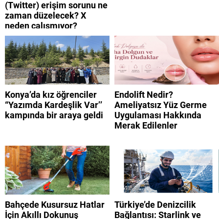
(Twitter) erişim sorunu ne
zaman düzelecek? X
neden çalışmıyor?
Konya’da kız öğrenciler
Endolift Nedir?
“Yazımda Kardeşlik Var’’
Ameliyatsız Yüz Germe
kampında bir araya geldi
Uygulaması Hakkında
Merak Edilenler
Bahçede Kusursuz Hatlar
Türkiye’de Denizcilik
İçin Akıllı Dokunuş
Bağlantısı: Starlink ve