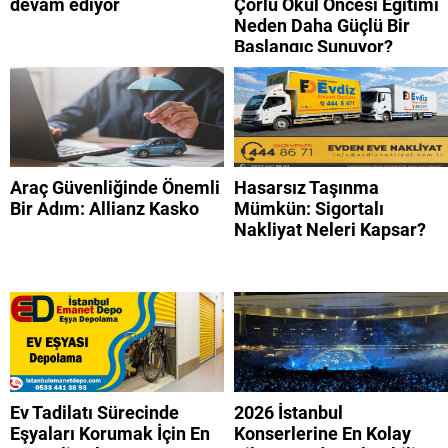
devam ediyor
Çorlu Okul Öncesi Eğitimi
Neden Daha Güçlü Bir
Başlangıç Sunuyor?
Araç Güvenliğinde Önemli
Hasarsız Taşınma
Bir Adım: Allianz Kasko
Mümkün: Sigortalı
Nakliyat Neleri Kapsar?
Ev Tadilatı Sürecinde
2026 İstanbul
Eşyaları Korumak İçin En
Konserlerine En Kolay