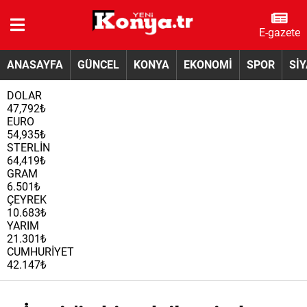
E-gazete
ANASAYFA
GÜNCEL
KONYA
EKONOMİ
SPOR
Sİ
DOLAR
47,792₺
EURO
54,935₺
STERLİN
64,419₺
GRAM
6.501₺
ÇEYREK
10.683₺
YARIM
21.301₺
CUMHURİYET
42.147₺