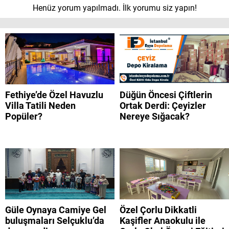
Henüz yorum yapılmadı. İlk yorumu siz yapın!
Fethiye’de Özel Havuzlu
Düğün Öncesi Çiftlerin
Villa Tatili Neden
Ortak Derdi: Çeyizler
Popüler?
Nereye Sığacak?
Güle Oynaya Camiye Gel
Özel Çorlu Dikkatli
buluşmaları Selçuklu’da
Kaşifler Anaokulu ile