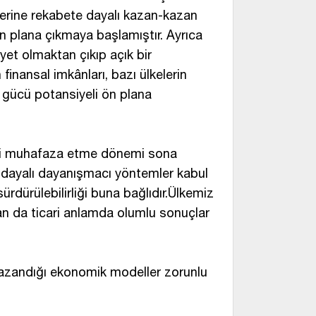
yerine rekabete dayalı kazan-kazan
 ön plana çıkmaya başlamıştır. Ayrıca
yet olmaktan çıkıp açık bir
inansal imkânları, bazı ülkelerin
iş gücü potansiyeli ön plana
eri muhafaza etme dönemi sona
gıya dayalı dayanışmacı yöntemler kabul
sürdürülebilirliği buna bağlıdır.Ülkemiz
an da ticari anlamda olumlu sonuçlar
kazandığı ekonomik modeller zorunlu