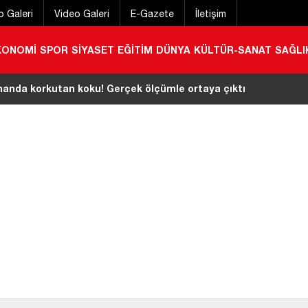
o Galeri
Video Galeri
E-Gazete
İletişim
KONOMİ
SPOR
SİYASET
EĞİTİM
DÜNYA
KÜLTÜR-SANAT
SAĞLI
nda korkutan koku! Gerçek ölçümle ortaya çıktı