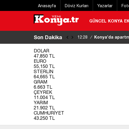
Anasayfa
Döviz Kurları
Yazarlar
Fot
GÜNCEL
KONYA
E
Son Dakika
Konya’da apartma
12:28
/
|
DOLAR
47,850 TL
EURO
55,150 TL
STERLİN
64,665 TL
GRAM
6.663 TL
ÇEYREK
11.004 TL
YARIM
21.902 TL
CUMHURİYET
43.250 TL