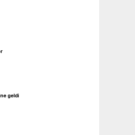
yor
or
ine geldi