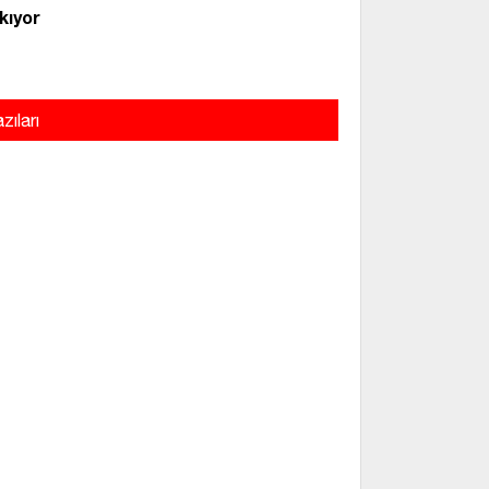
kıyor
zıları