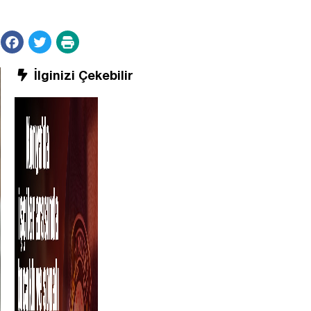
İlginizi Çekebilir