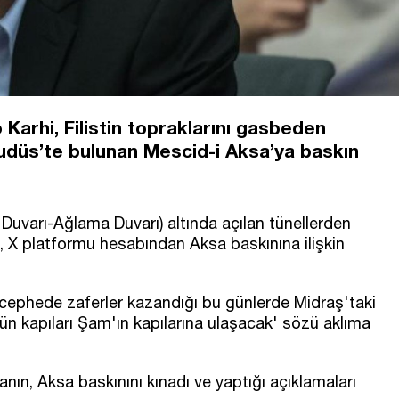
o Karhi, Filistin topraklarını gasbeden
u Kudüs’te bulunan Mescid-i Aksa’ya baskın
 Duvarı-Ağlama Duvarı) altında açılan tünellerden
hi, X platformu hesabından Aksa baskınına ilişkin
 cephede zaferler kazandığı bu günlerde Midraş'taki
'ün kapıları Şam'ın kapılarına ulaşacak' sözü aklıma
nın, Aksa baskınını kınadı ve yaptığı açıklamaları