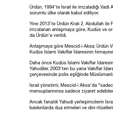
Ürdün, 1994'te İsrail ile imzaladığı Vadi
sorumlu ülke olarak kabul ediliyor.
Yine 2013'te Ürdün Kralı 2. Abdullah il
imzalanan anlaşmaya göre, Kudüs ve ora
da Ürdün'e verildi.
Anlaşmaya göre Mescid-i Aksa; Ürdün Vak
Kudüs İslami Vakıflar İdaresinin himayes
Daha önce Kudüs İslami Vakıflar İdaresin
Yahudiler, 2003'ten bu yana Vakıflar İdares
çerçevesinde polis eşliğinde Müslümanla
İsrail yönetimi, Mescid-i Aksa'da "sadec
mensuplarınınsa sadece ziyaret edebile
Ancak fanatik Yahudi yerleşimcilerin İsr
baskınlarda dua etmeleri ve dini ritüeller