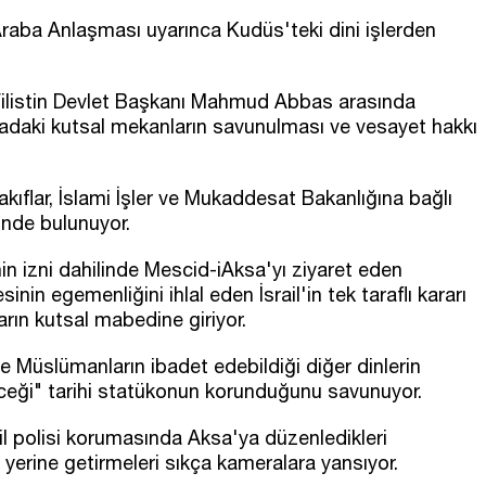
 Araba Anlaşması uyarınca Kudüs'teki dini işlerden
e Filistin Devlet Başkanı Mahmud Abbas arasında
daki kutsal mekanların savunulması ve vesayet hakkı
ıflar, İslami İşler ve Mukaddesat Bakanlığına bağlı
inde bulunuyor.
in izni dahilinde Mescid-iAksa'yı ziyaret eden
inin egemenliğini ihlal eden İsrail'in tek taraflı kararı
rın kutsal mabedine giriyor.
e Müslümanların ibadet edebildiği diğer dinlerin
ceği" tarihi statükonun korunduğunu savunuyor.
ail polisi korumasında Aksa'ya düzenledikleri
i yerine getirmeleri sıkça kameralara yansıyor.