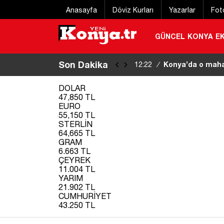
Anasayfa
Döviz Kurları
Yazarlar
Fot
GÜNCEL
KONYA
E
Son Dakika
Cansever hayatın
12:20
/
DOLAR
47,850 TL
EURO
55,150 TL
STERLİN
64,665 TL
GRAM
6.663 TL
ÇEYREK
11.004 TL
YARIM
21.902 TL
CUMHURİYET
43.250 TL