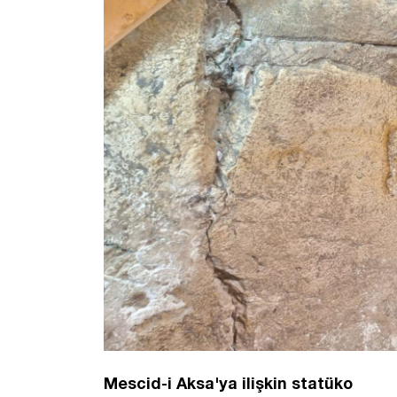
Mescid-i Aksa'ya ilişkin statüko