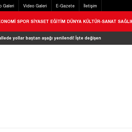
o Galeri
Video Galeri
E-Gazete
İletişim
KONOMİ
SPOR
SİYASET
EĞİTİM
DÜNYA
KÜLTÜR-SANAT
SAĞLI
ı kaybetti! Cenaze programı detayları belli oldu
|