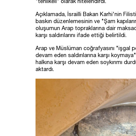
"tehlikeli" olarak nitelendirdi.
Açıklamada, İsrailli Bakan Karhi'nin Filis
baskın düzenlemesinin ve "Şam kapıların
oluşumun Arap topraklarına dair maksadını 
karşı saldırılarını ifade ettiği belirtildi.
Arap ve Müslüman coğrafyasını "işgal polit
devam eden saldırılarına karşı koymaya"
halkına karşı devam eden soykırımı durdu
aktardı.