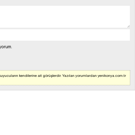
yorum.
uyucuların kendilerine ait görüşlerdir. Yazılan yorumlardan yenikonya.com.tr