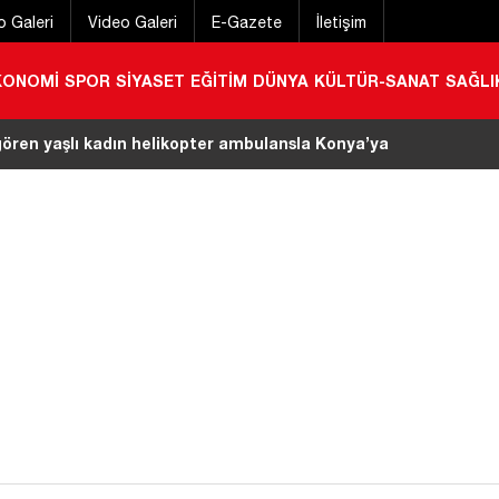
o Galeri
Video Galeri
E-Gazete
İletişim
KONOMİ
SPOR
SİYASET
EĞİTİM
DÜNYA
KÜLTÜR-SANAT
SAĞLI
e bıçaklı saldırı! Ölümden böyle kaçtı
|