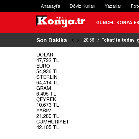
Anasayfa
Döviz Kurları
Yazarlar
Fot
GÜNCEL
KONYA
E
Son Dakika
Konya’da markett
20:16
/
DOLAR
47,792 TL
EURO
54,936 TL
STERLİN
64,414 TL
GRAM
6.495 TL
ÇEYREK
10.673 TL
YARIM
21.280 TL
CUMHURİYET
42.105 TL