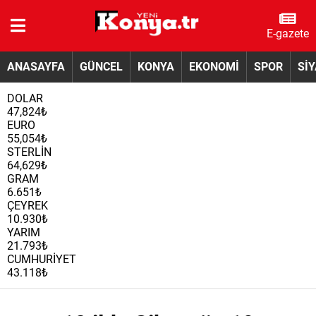
E-gazete
ANASAYFA
GÜNCEL
KONYA
EKONOMİ
SPOR
Sİ
DOLAR
47,824₺
EURO
55,054₺
STERLİN
64,629₺
GRAM
6.651₺
ÇEYREK
10.930₺
YARIM
21.793₺
CUMHURİYET
43.118₺