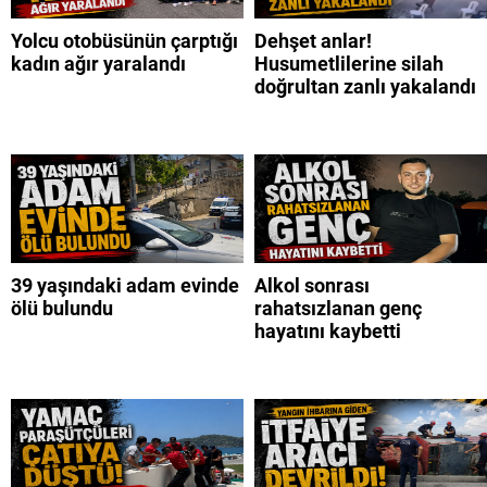
Yolcu otobüsünün çarptığı
Dehşet anlar!
kadın ağır yaralandı
Husumetlilerine silah
doğrultan zanlı yakalandı
39 yaşındaki adam evinde
Alkol sonrası
ölü bulundu
rahatsızlanan genç
hayatını kaybetti