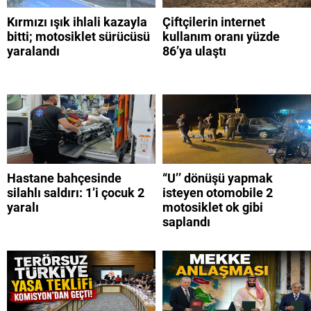
Kırmızı ışık ihlali kazayla
Çiftçilerin internet
bitti; motosiklet sürücüsü
kullanım oranı yüzde
yaralandı
86’ya ulaştı
Hastane bahçesinde
“U’’ dönüşü yapmak
silahlı saldırı: 1’i çocuk 2
isteyen otomobile 2
yaralı
motosiklet ok gibi
saplandı