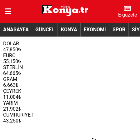
E-gazete
ANASAYFA
GÜNCEL
KONYA
EKONOMİ
SPOR
Sİ
DOLAR
47,850₺
EURO
55,150₺
STERLİN
64,665₺
GRAM
6.663₺
ÇEYREK
11.004₺
YARIM
21.902₺
CUMHURİYET
43.250₺