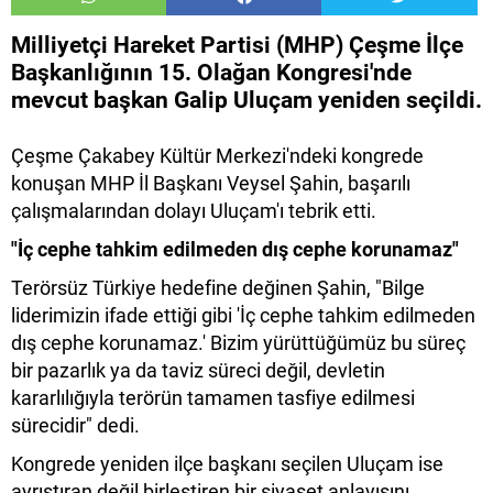
Milliyetçi Hareket Partisi (MHP) Çeşme İlçe
Başkanlığının 15. Olağan Kongresi'nde
mevcut başkan Galip Uluçam yeniden seçildi.
Çeşme Çakabey Kültür Merkezi'ndeki kongrede
konuşan MHP İl Başkanı Veysel Şahin, başarılı
çalışmalarından dolayı Uluçam'ı tebrik etti.
"İç cephe tahkim edilmeden dış cephe korunamaz"
Terörsüz Türkiye hedefine değinen Şahin, "Bilge
liderimizin ifade ettiği gibi 'İç cephe tahkim edilmeden
dış cephe korunamaz.' Bizim yürüttüğümüz bu süreç
bir pazarlık ya da taviz süreci değil, devletin
kararlılığıyla terörün tamamen tasfiye edilmesi
sürecidir" dedi.
Kongrede yeniden ilçe başkanı seçilen Uluçam ise
ayrıştıran değil birleştiren bir siyaset anlayışını