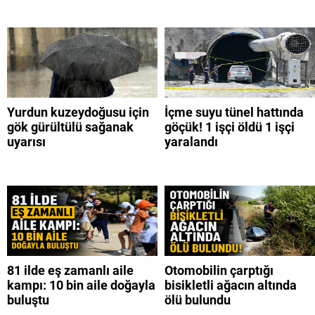
Yurdun kuzeydoğusu için
İçme suyu tünel hattında
gök gürültülü sağanak
göçük! 1 işçi öldü 1 işçi
uyarısı
yaralandı
81 ilde eş zamanlı aile
Otomobilin çarptığı
kampı: 10 bin aile doğayla
bisikletli ağacın altında
buluştu
ölü bulundu