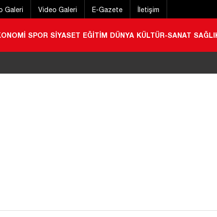
o Galeri
Video Galeri
E-Gazete
İletişim
KONOMİ
SPOR
SİYASET
EĞİTİM
DÜNYA
KÜLTÜR-SANAT
SAĞLI
a kırıma uğradı
|