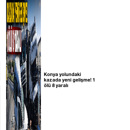
Konya yolundaki
kazada yeni gelişme! 1
ölü 8 yaralı