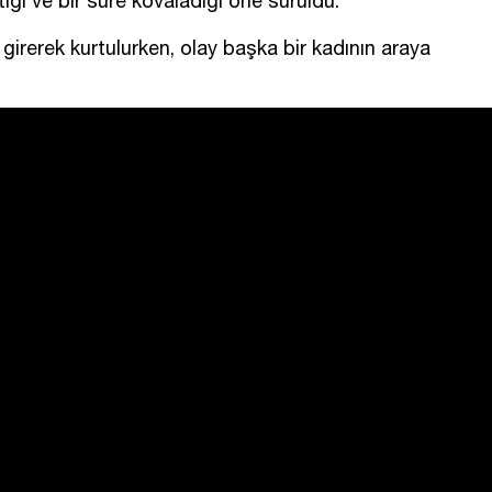
tiği ve bir süre kovaladığı öne sürüldü.
 girerek kurtulurken, olay başka bir kadının araya