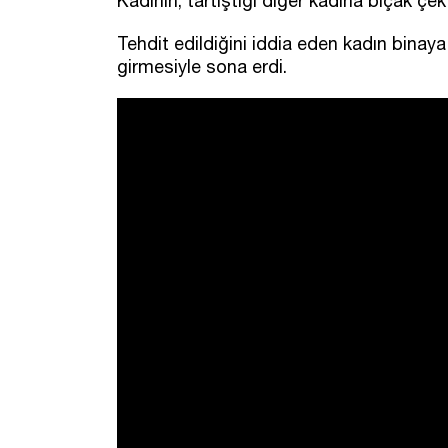
Kadının, tartıştığı diğer kadına bıçak çek
Tehdit edildiğini iddia eden kadın binaya
girmesiyle sona erdi.