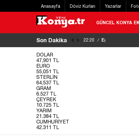
Anasayfa
Döviz Kurları
Yazarlar
Fot
GÜNCEL
KONYA
E
Son Dakika
Eğitim uçağı kaz
22:20
/
DOLAR
47,901 TL
EURO
55,051 TL
STERLİN
64,537 TL
GRAM
6.527 TL
ÇEYREK
10.725 TL
YARIM
21.384 TL
CUMHURİYET
42.311 TL