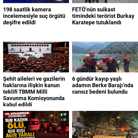
198 saatlik kamera
FETÖ’nün suikast
incelemesiyle suç örgütü
timindeki terörist Burkay
deşifre edildi
Karatepe tutuklandı
Şehit aileleri ve gazilerin
6 gündür kayıp yaşlı
haklarına ilişkin kanun
adamın Berke Barajı’nda
teklifi TBMM Milli
cansız bedeni bulundu
Savunma Komisyonunda
kabul edildi