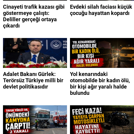
Cinayeti trafik kazası gibi
Evdeki silah faciası küçük
göstermeye çalıştı:
çocuğu hayattan kopardı
Deliller gerçeği ortaya
çıkardı
Adalet Bakanı Gürlek:
Yol kenarındaki
Terörsüz Türkiye milli bir
otomobilde bir kadın ölü,
devlet politikasıdır
bir kişi ağır yaralı halde
bulundu