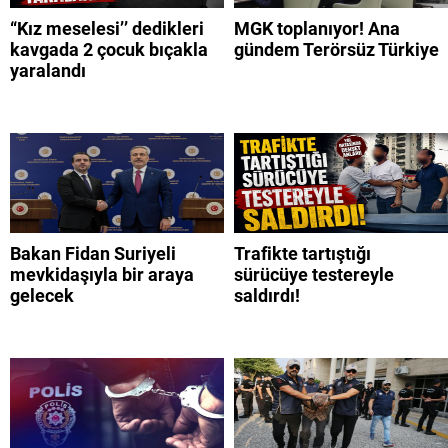
“Kız meselesi’’ dedikleri
MGK toplanıyor! Ana
kavgada 2 çocuk bıçakla
gündem Terörsüz Türkiye
yaralandı
Bakan Fidan Suriyeli
Trafikte tartıştığı
mevkidaşıyla bir araya
sürücüye testereyle
gelecek
saldırdı!