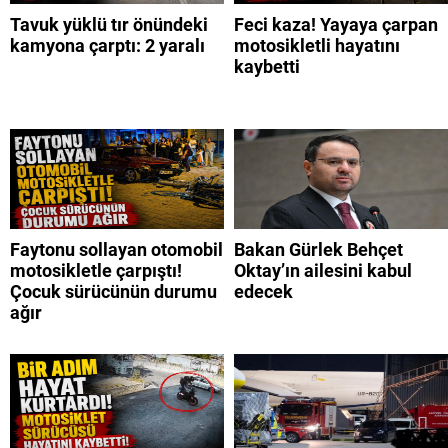
Tavuk yüklü tır önündeki
Feci kaza! Yayaya çarpan
kamyona çarptı: 2 yaralı
motosikletli hayatını
kaybetti
Faytonu sollayan otomobil
Bakan Gürlek Behçet
motosikletle çarpıştı!
Oktay’ın ailesini kabul
Çocuk sürücünün durumu
edecek
ağır