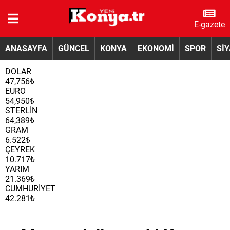
E-gazete
ANASAYFA
GÜNCEL
KONYA
EKONOMİ
SPOR
Sİ
DOLAR
47,756₺
EURO
54,950₺
STERLİN
64,389₺
GRAM
6.522₺
ÇEYREK
10.717₺
YARIM
21.369₺
CUMHURİYET
42.281₺