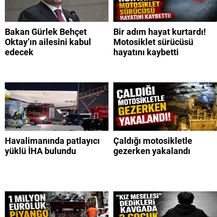
Bakan Gürlek Behçet
Bir adım hayat kurtardı!
Oktay’ın ailesini kabul
Motosiklet sürücüsü
edecek
hayatını kaybetti
Havalimanında patlayıcı
Çaldığı motosikletle
yüklü İHA bulundu
gezerken yakalandı