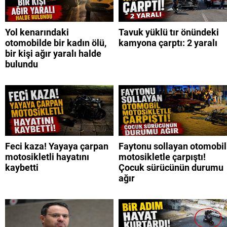
Yol kenarındaki
Tavuk yüklü tır önündeki
otomobilde bir kadın ölü,
kamyona çarptı: 2 yaralı
bir kişi ağır yaralı halde
bulundu
Feci kaza! Yayaya çarpan
Faytonu sollayan otomobil
motosikletli hayatını
motosikletle çarpıştı!
kaybetti
Çocuk sürücünün durumu
ağır