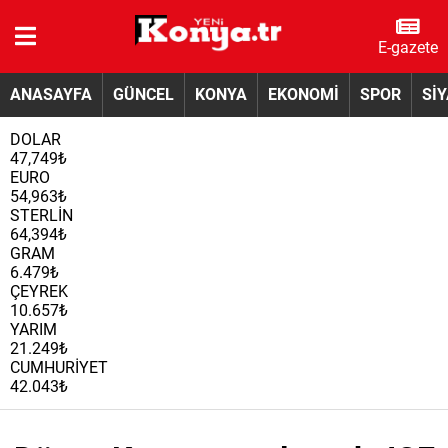
E-gazete
ANASAYFA
GÜNCEL
KONYA
EKONOMİ
SPOR
Sİ
DOLAR
47,749₺
EURO
54,963₺
STERLİN
64,394₺
GRAM
6.479₺
ÇEYREK
10.657₺
YARIM
21.249₺
CUMHURİYET
42.043₺