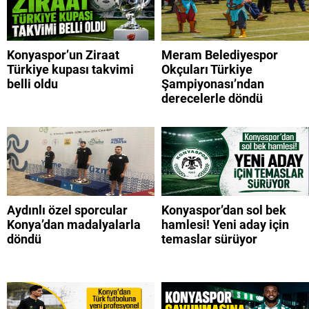
Konyaspor’un Ziraat
Meram Belediyespor
Türkiye kupası takvimi
Okçuları Türkiye
belli oldu
Şampiyonası’ndan
derecelerle döndü
Aydınlı özel sporcular
Konyaspor’dan sol bek
Konya’dan madalyalarla
hamlesi! Yeni aday için
döndü
temaslar sürüyor