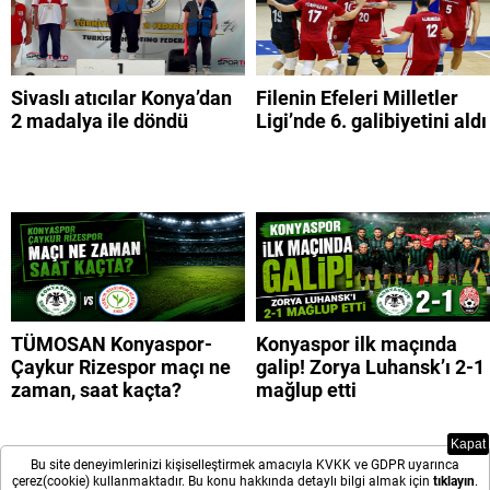
Sivaslı atıcılar Konya’dan
Filenin Efeleri Milletler
2 madalya ile döndü
Ligi’nde 6. galibiyetini aldı
TÜMOSAN Konyaspor-
Konyaspor ilk maçında
Çaykur Rizespor maçı ne
galip! Zorya Luhansk’ı 2-1
zaman, saat kaçta?
mağlup etti
Kapat
Bu site deneyimlerinizi kişiselleştirmek amacıyla KVKK ve GDPR uyarınca
çerez(cookie) kullanmaktadır. Bu konu hakkında detaylı bilgi almak için
tıklayın
.