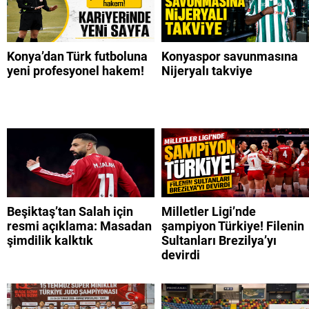
Konya’dan Türk futboluna
Konyaspor savunmasına
yeni profesyonel hakem!
Nijeryalı takviye
Beşiktaş’tan Salah için
Milletler Ligi’nde
resmi açıklama: Masadan
şampiyon Türkiye! Filenin
şimdilik kalktık
Sultanları Brezilya’yı
devirdi