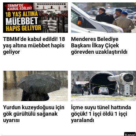
TBMM’de kabul edildi! 18
Menderes Belediye
yaş altına müebbet hapis
Başkanı İlkay Çiçek
geliyor
görevden uzaklaştırıldı
Yurdun kuzeydoğusu için
İçme suyu tünel hattında
gök gürültülü sağanak
göçük! 1 işçi öldü 1 işçi
uyarısı
yaralandı
Kapat