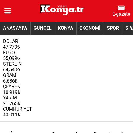
E-gazete
ANASAYFA
GÜNCEL
KONYA
EKONOMİ
SPOR
Sİ
DOLAR
47,779₺
EURO
55,099₺
STERLİN
64,540₺
GRAM
6.636₺
ÇEYREK
10.919₺
YARIM
21.765₺
CUMHURİYET
43.011₺