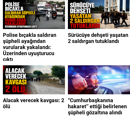
Polise bıçakla saldıran
Sürücüye dehşeti yaşatan
şüpheli ayağından
2 saldırgan tutuklandı
vurularak yakalandı:
Üzerinden uyuşturucu
çıktı
Alacak verecek kavgası: 2
“Cumhurbaşkanına
ölü
hakaret’’ ettiği belirlenen
şüpheli gözaltına alındı