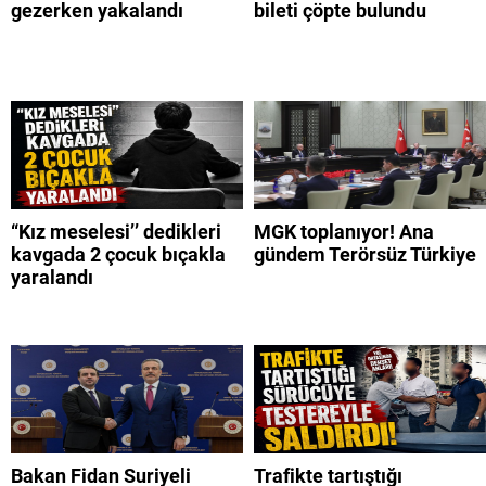
gezerken yakalandı
bileti çöpte bulundu
“Kız meselesi’’ dedikleri
MGK toplanıyor! Ana
kavgada 2 çocuk bıçakla
gündem Terörsüz Türkiye
yaralandı
Bakan Fidan Suriyeli
Trafikte tartıştığı