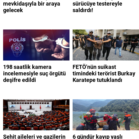
mevkidaşıyla bir araya
sürücüye testereyle
gelecek
saldırdı!
198 saatlik kamera
FETÖ’nün suikast
incelemesiyle suç örgütü
timindeki terörist Burkay
deşifre edildi
Karatepe tutuklandı
Şehit aileleri ve gazilerin
6 gündür kayıp yaşlı