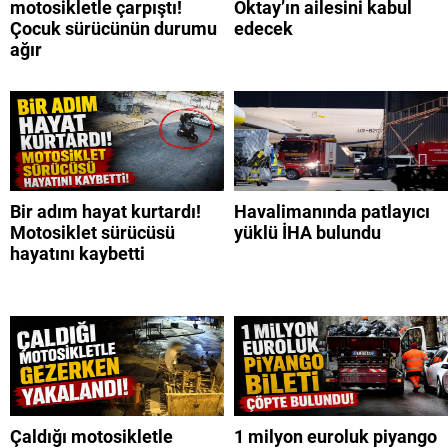
motosikletle çarpıştı!
Oktay’ın ailesini kabul
Çocuk sürücünün durumu
edecek
ağır
Bir adım hayat kurtardı!
Havalimanında patlayıcı
Motosiklet sürücüsü
yüklü İHA bulundu
hayatını kaybetti
Çaldığı motosikletle
1 milyon euroluk piyango