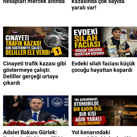
hesapları mercek altında
kazasında çok sayıda
yaralı var!
Cinayeti trafik kazası gibi
Evdeki silah faciası küçük
göstermeye çalıştı:
çocuğu hayattan kopardı
Deliller gerçeği ortaya
çıkardı
Adalet Bakanı Gürlek:
Yol kenarındaki