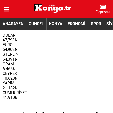
E-gazete
ANASAYFA
GÜNCEL
KONYA
EKONOMİ
SPOR
Sİ
DOLAR
47,793₺
EURO
54,902₺
STERLİN
64,391₺
GRAM
6.465₺
ÇEYREK
10.623₺
YARIM
21.182₺
CUMHURİYET
41.910₺