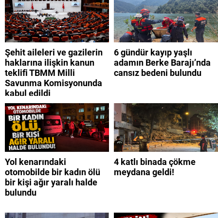
Şehit aileleri ve gazilerin
6 gündür kayıp yaşlı
haklarına ilişkin kanun
adamın Berke Barajı’nda
teklifi TBMM Milli
cansız bedeni bulundu
Savunma Komisyonunda
kabul edildi
Yol kenarındaki
4 katlı binada çökme
otomobilde bir kadın ölü
meydana geldi!
bir kişi ağır yaralı halde
bulundu