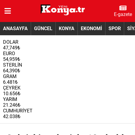
E-gazete
ANASAYFA
GÜNCEL
KONYA
EKONOMİ
SPOR
Sİ
DOLAR
47,749₺
EURO
54,959₺
STERLİN
64,390₺
GRAM
6.481₺
ÇEYREK
10.656₺
YARIM
21.246₺
CUMHURİYET
42.038₺