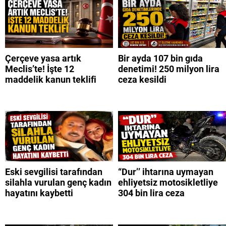
Çerçeve yasa artık
Bir ayda 107 bin gıda
Meclis’te! İşte 12
denetimi! 250 milyon lira
maddelik kanun teklifi
ceza kesildi
Eski sevgilisi tarafından
“Dur’’ ihtarına uymayan
silahla vurulan genç kadın
ehliyetsiz motosikletliye
hayatını kaybetti
304 bin lira ceza