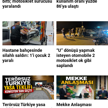
bitti; motosiklet sürücüsü
kullanım oranı yüzde
yaralandı
86’ya ulaştı
Hastane bahçesinde
“U’’ dönüşü yapmak
silahlı saldırı: 1’i çocuk 2
isteyen otomobile 2
yaralı
motosiklet ok gibi
saplandı
Terörsüz Türkiye yasa
Mekke Anlaşması