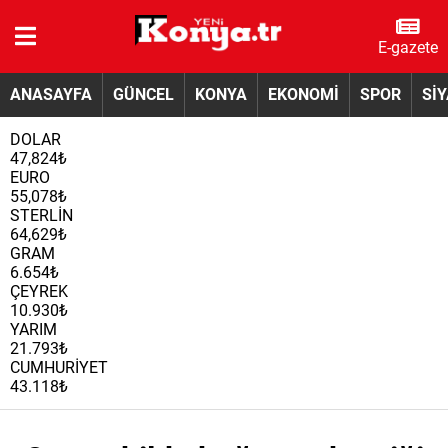
E-gazete
ANASAYFA
GÜNCEL
KONYA
EKONOMİ
SPOR
Sİ
DOLAR
47,824₺
EURO
55,078₺
STERLİN
64,629₺
GRAM
6.654₺
ÇEYREK
10.930₺
YARIM
21.793₺
CUMHURİYET
43.118₺