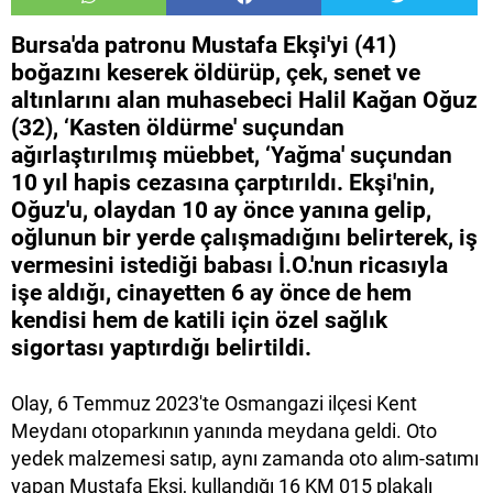
Bursa'da patronu Mustafa Ekşi'yi (41)
boğazını keserek öldürüp, çek, senet ve
altınlarını alan muhasebeci Halil Kağan Oğuz
(32), ‘Kasten öldürme' suçundan
ağırlaştırılmış müebbet, ‘Yağma' suçundan
10 yıl hapis cezasına çarptırıldı. Ekşi'nin,
Oğuz'u, olaydan 10 ay önce yanına gelip,
oğlunun bir yerde çalışmadığını belirterek, iş
vermesini istediği babası İ.O.'nun ricasıyla
işe aldığı, cinayetten 6 ay önce de hem
kendisi hem de katili için özel sağlık
sigortası yaptırdığı belirtildi.
Olay, 6 Temmuz 2023'te Osmangazi ilçesi Kent
Meydanı otoparkının yanında meydana geldi. Oto
yedek malzemesi satıp, aynı zamanda oto alım-satımı
yapan Mustafa Ekşi, kullandığı 16 KM 015 plakalı