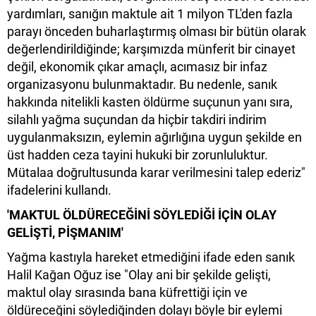
yardımları, sanığın maktule ait 1 milyon TL'den fazla
parayı önceden buharlaştırmış olması bir bütün olarak
değerlendirildiğinde; karşımızda münferit bir cinayet
değil, ekonomik çıkar amaçlı, acımasız bir infaz
organizasyonu bulunmaktadır. Bu nedenle, sanık
hakkında nitelikli kasten öldürme suçunun yanı sıra,
silahlı yağma suçundan da hiçbir takdiri indirim
uygulanmaksızın, eylemin ağırlığına uygun şekilde en
üst hadden ceza tayini hukuki bir zorunluluktur.
Mütalaa doğrultusunda karar verilmesini talep ederiz"
ifadelerini kullandı.
'MAKTUL ÖLDÜRECEĞİNİ SÖYLEDİĞİ İÇİN OLAY
GELİŞTİ, PİŞMANIM'
Yağma kastıyla hareket etmediğini ifade eden sanık
Halil Kağan Oğuz ise "Olay ani bir şekilde gelişti,
maktul olay sırasında bana küfrettiği için ve
öldüreceğini söylediğinden dolayı böyle bir eylemi