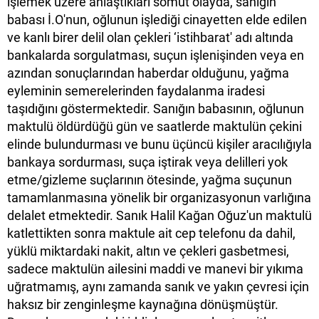
işlemek üzere anlaştıkları somut olayda, sanığın
babası İ.O'nun, oğlunun işlediği cinayetten elde edilen
ve kanlı birer delil olan çekleri ‘istihbarat' adı altında
bankalarda sorgulatması, suçun işlenişinden veya en
azından sonuçlarından haberdar olduğunu, yağma
eyleminin semerelerinden faydalanma iradesi
taşıdığını göstermektedir. Sanığın babasının, oğlunun
maktulü öldürdüğü gün ve saatlerde maktulün çekini
elinde bulundurması ve bunu üçüncü kişiler aracılığıyla
bankaya sordurması, suça iştirak veya delilleri yok
etme/gizleme suçlarının ötesinde, yağma suçunun
tamamlanmasına yönelik bir organizasyonun varlığına
delalet etmektedir. Sanık Halil Kağan Oğuz'un maktulü
katlettikten sonra maktule ait cep telefonu da dahil,
yüklü miktardaki nakit, altın ve çekleri gasbetmesi,
sadece maktulün ailesini maddi ve manevi bir yıkıma
uğratmamış, aynı zamanda sanık ve yakın çevresi için
haksız bir zenginleşme kaynağına dönüşmüştür.