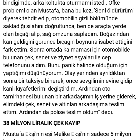
bindiğimde, arka koltukta oturmamı istedi. Öfke
problemi olan Mustafa, bana bu kez, 'Seni öldürürüm'
diyerek tehdit edip, otomobilin gizli bölümünde
sakladığı silahını doğrultunca, ben de araçta yerde
olan bıçağı alıp, sağ omzuna sapladım. Boğazından
kan geldiğini görünce bıçağın boynuna isabet ettiğini
fark ettim. Sonra ortada kalmaması için otomobilde
bulunan çek, senet ve ziynet eşyaları ile cep
telefonunu aldım. Bunu panik halinde olduğum için
yaptığımı düşünüyorum. Olay yerinden ayrıldıktan
sonra bir taksiye binerek, önce sevgilimin evine gidip
kanlı kıyafetlerimi değiştirdim. Ardından oto
tamirhanesi bulunan bir arkadaşımın iş yerine giderek,
elimdeki çek, senet ve altınları arkadaşıma teslim
ettim. Ardından da polise teslim oldum" dedi.
38 MİLYON LİRALIK ÇEK KAYIP
Mustafa Ekşi'nin eşi Melike Ekşi'nin sadece 5 milyon