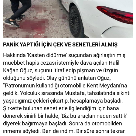
PANİK YAPTIĞI İÇİN ÇEK VE SENETLERİ ALMIŞ
Hakkında 'Kasten öldürme' suçundan ağırlaştırılmış
müebbet hapis cezası istemiyle dava açılan Halil
Kağan Oğuz, suçunu itiraf edip pişman ve üzgün
olduğunu söyledi. Olay gününü anlatan Oğuz,
"Patronumun kullandığı otomobille Kent Meydanı'na
geldik. Yolculuk sırasında Mustafa, tahsilatında sıkıntı
yaşadığımız çekleri çıkartıp, hesaplamaya başladı.
Şirkette bulunan senetlerle ilgilendiğim için bana
dönerek sinirli bir halde, 'Biz bu araçları neden sattık'
diyerek bağırmaya başladı. Sonra da otomobilden
inmemi söyledi. Ben de indim. Bir süre sonra tekrar