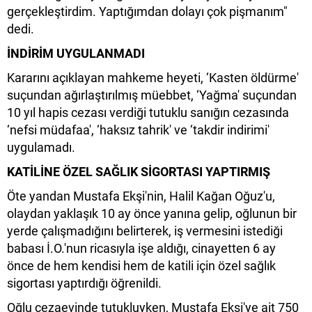
gerçekleştirdim. Yaptığımdan dolayı çok pişmanım"
dedi.
İNDİRİM UYGULANMADI
Kararını açıklayan mahkeme heyeti, ‘Kasten öldürme'
suçundan ağırlaştırılmış müebbet, ‘Yağma' suçundan
10 yıl hapis cezası verdiği tutuklu sanığın cezasında
‘nefsi müdafaa', ‘haksız tahrik' ve ‘takdir indirimi'
uygulamadı.
KATİLİNE ÖZEL SAĞLIK SİGORTASI YAPTIRMIŞ
Öte yandan Mustafa Ekşi'nin, Halil Kağan Oğuz'u,
olaydan yaklaşık 10 ay önce yanına gelip, oğlunun bir
yerde çalışmadığını belirterek, iş vermesini istediği
babası İ.O.'nun ricasıyla işe aldığı, cinayetten 6 ay
önce de hem kendisi hem de katili için özel sağlık
sigortası yaptırdığı öğrenildi.
Oğlu cezaevinde tutukluyken, Mustafa Ekşi'ye ait 750