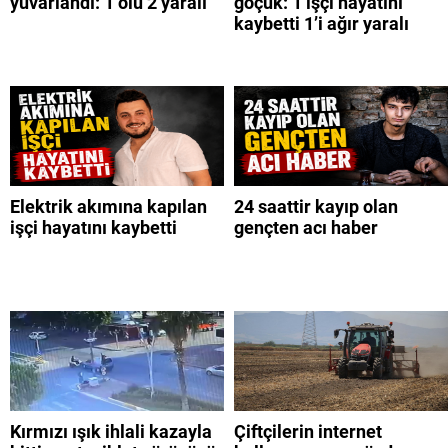
yuvarlandı: 1 ölü 2 yaralı
göçük: 1 işçi hayatını
kaybetti 1’i ağır yaralı
Elektrik akımına kapılan
24 saattir kayıp olan
işçi hayatını kaybetti
gençten acı haber
Kırmızı ışık ihlali kazayla
Çiftçilerin internet