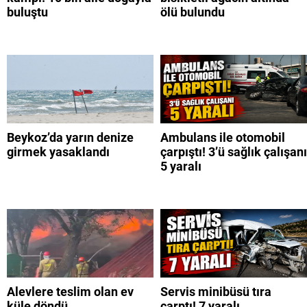
buluştu
ölü bulundu
Beykoz’da yarın denize
Ambulans ile otomobil
girmek yasaklandı
çarpıştı! 3’ü sağlık çalışanı
5 yaralı
Alevlere teslim olan ev
Servis minibüsü tıra
küle döndü
çarptı! 7 yaralı