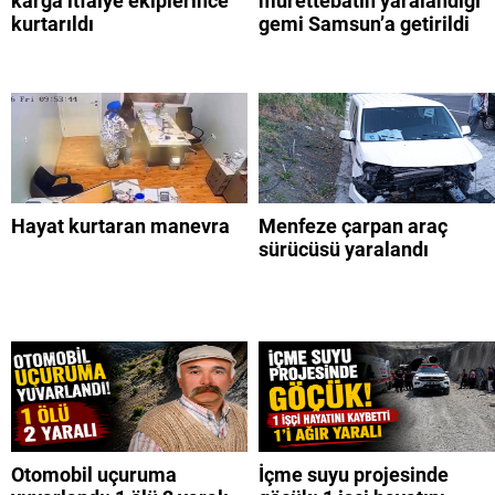
karga itfaiye ekiplerince
mürettebatın yaralandığı
kurtarıldı
gemi Samsun’a getirildi
Hayat kurtaran manevra
Menfeze çarpan araç
sürücüsü yaralandı
Otomobil uçuruma
İçme suyu projesinde