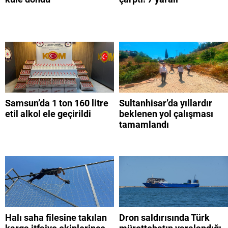
Samsun’da 1 ton 160 litre
Sultanhisar’da yıllardır
etil alkol ele geçirildi
beklenen yol çalışması
tamamlandı
Halı saha filesine takılan
Dron saldırısında Türk