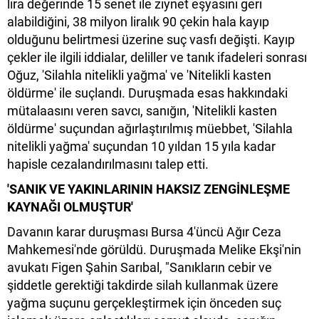
lira değerinde 15 senet ile ziynet eşyasını geri
alabildiğini, 38 milyon liralık 90 çekin hala kayıp
olduğunu belirtmesi üzerine suç vasfı değişti. Kayıp
çekler ile ilgili iddialar, deliller ve tanık ifadeleri sonrası
Oğuz, 'Silahla nitelikli yağma' ve 'Nitelikli kasten
öldürme' ile suçlandı. Duruşmada esas hakkındaki
mütalaasını veren savcı, sanığın, 'Nitelikli kasten
öldürme' suçundan ağırlaştırılmış müebbet, 'Silahla
nitelikli yağma' suçundan 10 yıldan 15 yıla kadar
hapisle cezalandırılmasını talep etti.
'SANIK VE YAKINLARININ HAKSIZ ZENGİNLEŞME
KAYNAĞI OLMUŞTUR'
Davanın karar duruşması Bursa 4'üncü Ağır Ceza
Mahkemesi'nde görüldü. Duruşmada Melike Ekşi'nin
avukatı Figen Şahin Sarıbal, "Sanıkların cebir ve
şiddetle gerektiği takdirde silah kullanmak üzere
yağma suçunu gerçekleştirmek için önceden suç