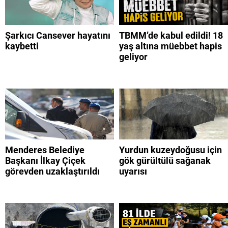
Şarkıcı Cansever hayatını
TBMM’de kabul edildi! 18
kaybetti
yaş altına müebbet hapis
geliyor
Menderes Belediye
Yurdun kuzeydoğusu için
Başkanı İlkay Çiçek
gök gürültülü sağanak
görevden uzaklaştırıldı
uyarısı