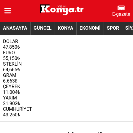
E-gazete
ANASAYFA
GÜNCEL
KONYA
EKONOMİ
SPOR
Sİ
DOLAR
47,850₺
EURO
55,150₺
STERLİN
64,665₺
GRAM
6.663₺
ÇEYREK
11.004₺
YARIM
21.902₺
CUMHURİYET
43.250₺