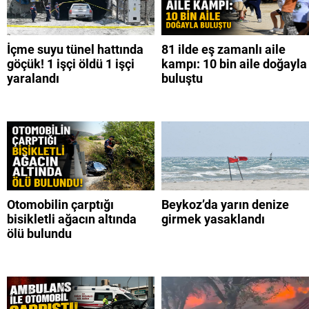
İçme suyu tünel hattında
81 ilde eş zamanlı aile
göçük! 1 işçi öldü 1 işçi
kampı: 10 bin aile doğayla
yaralandı
buluştu
Otomobilin çarptığı
Beykoz’da yarın denize
bisikletli ağacın altında
girmek yasaklandı
ölü bulundu