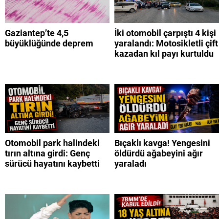
Gaziantep’te 4,5
İki otomobil çarpıştı 4 kişi
büyüklüğünde deprem
yaralandı: Motosikletli çift
kazadan kıl payı kurtuldu
Otomobil park halindeki
Bıçaklı kavga! Yengesini
tırın altına girdi: Genç
öldürdü ağabeyini ağır
sürücü hayatını kaybetti
yaraladı