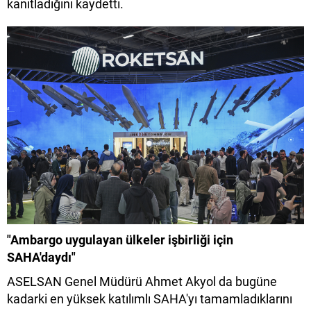
kanıtladığını kaydetti.
"Ambargo uygulayan ülkeler işbirliği için
SAHA'daydı"
ASELSAN Genel Müdürü Ahmet Akyol da bugüne
kadarki en yüksek katılımlı SAHA'yı tamamladıklarını